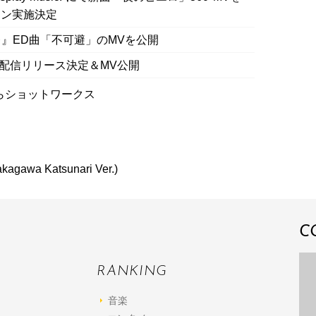
ーン実施決定
』ED曲「不可避」のMVを公開
き。』配信リリース決定＆MV公開
らショットワークス
agawa Katsunari Ver.)
C
RANKING
音楽