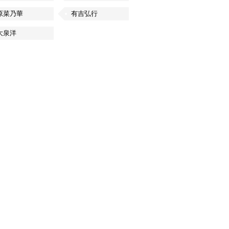
原菜乃華
有吉弘行
大泉洋