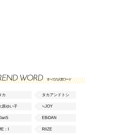
REND WORD
すべての人気ワード
タカ
タカアンドトシ
大原ゆい子
≒JOY
lariS
EBiDAN
ME：I
RIIZE