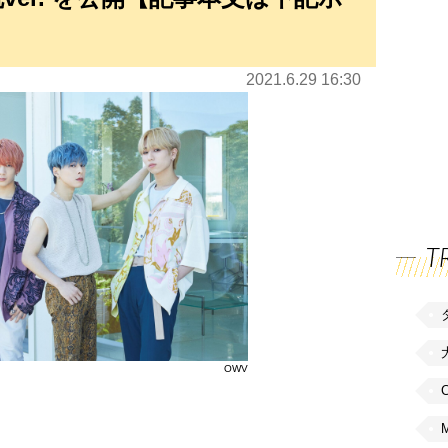
2021.6.29 16:30
T
OWV
C