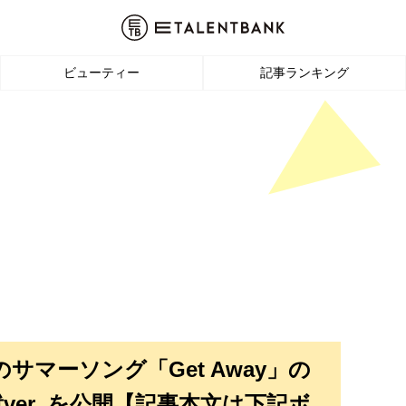
ビューティー
記事ランキング
サマーソング「Get Away」の
川勝就ver. を公開【記事本文は下記ボ