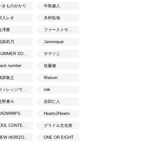
いきものがかり
中島健人
家入レオ
木村拓哉
金澤豊
ファーストサマーウイカ
指原莉乃
Jamiroquai
SUMMER SONIC
サマソニ
ack number
佐藤健
槇原敬之
Watson
ヴィレッジヴァンガード
mlk
佐野勇斗
吉田仁人
RADWIMPS
Hearts2Hearts
IDOL CONTENT EXPO
グラドル文化祭
NEW HORIZON FEST
ONE OR EIGHT