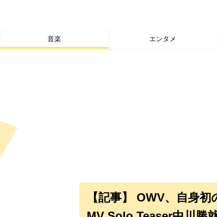
音楽
エンタメ
【記事】 OWV、自身初の
MV Solo Teaser中