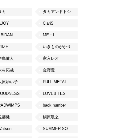
タカ
タカアンドトシ
≒JOY
ClariS
EBiDAN
ME：I
IIZE
いきものがかり
中島健人
家入レオ
木村拓哉
金澤豊
大原ゆい子
FULL METAL JAPAN 2026
LOUDNESS
LOVEBITES
RADWIMPS
back number
佐藤健
槇原敬之
Watson
SUMMER SONIC