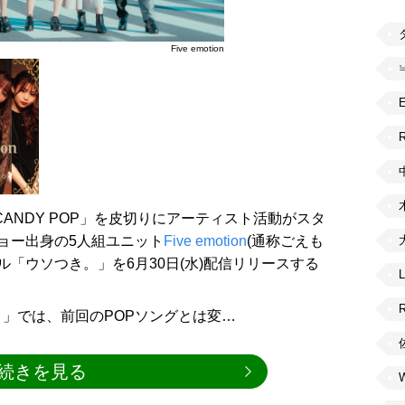
Five emotion
R
CANDY POP」を皮切りにアーティスト活動がスタ
ショー出身の5人組ユニット
Five emotion
(通称ごえも
ル「ウソつき。」を6月30日(水)配信リリースする
」では、前回のPOPソングとは変…
続きを見る