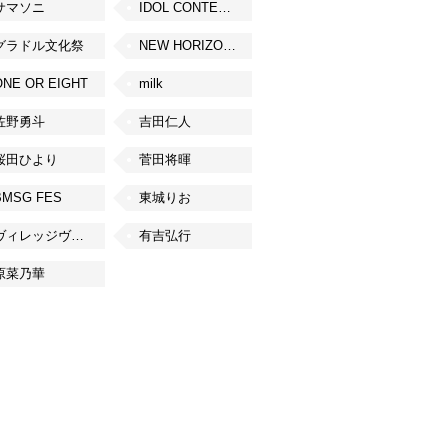
サマソニ
IDOL CONTENT EXPO
グラドル文化祭
NEW HORIZON FEST
ONE OR EIGHT
milk
佐野勇斗
吉田仁人
桜田ひより
菅田将暉
BMSG FES
東城りお
ヴィレッジヴァンガード
有吉弘行
原菜乃華