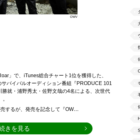
OWV
「Roar」で、iTunes総合チャート1位を獲得した、
サバイバルオーディション番組『PRODUCE 101
中川勝就・浦野秀太・佐野文哉の4名による、次世代
』。
ar」を発売するが、発売を記念して『OW…
H
続きを見る