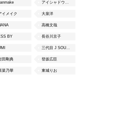
canmake
アイシャドウベース
アイメイク
大泉洋
HANA
高橋文哉
ESS BY
長谷川京子
ØMI
三代目 J SOUL BROTHERS from EXILE TRIBE
岩田剛典
登坂広臣
原菜乃華
東城りお