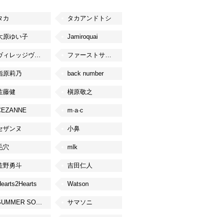
タカ
タカアンドトシ
大原ゆい子
Jamiroquai
ヴィレッジヴァンガード
ファーストサマーウイカ
指原莉乃
back number
佐藤健
槇原敬之
CEZANNE
m·a·c
セザンヌ
小鼻
毛穴
mlk
佐野勇斗
吉田仁人
earts2Hearts
Watson
SUMMER SONIC
サマソニ