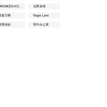
DRUNKEN KONG
石野卓球
原菜乃華
Nagie Lane
仲里依紗
田中みな実