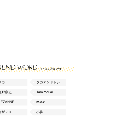
REND WORD
すべての人気ワード
タカ
タカアンドトシ
瀬戸康史
Jamiroquai
CEZANNE
m·a·c
セザンヌ
小鼻