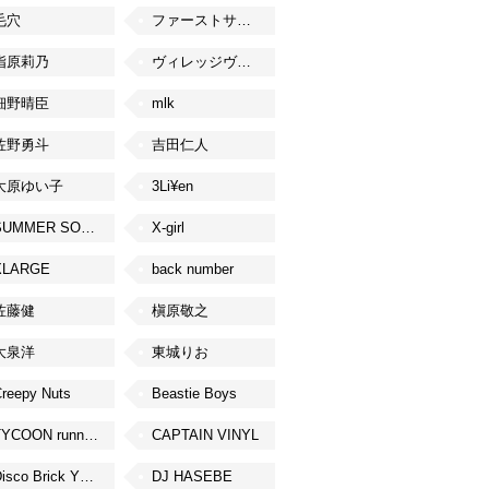
毛穴
ファーストサマーウイカ
指原莉乃
ヴィレッジヴァンガード
細野晴臣
mlk
佐野勇斗
吉田仁人
大原ゆい子
3Li¥en
SUMMER SONIC
X-girl
XLARGE
back number
佐藤健
槇原敬之
大泉洋
東城りお
reepy Nuts
Beastie Boys
TYCOON running
CAPTAIN VINYL
Disco Brick YOKOHAMA
DJ HASEBE