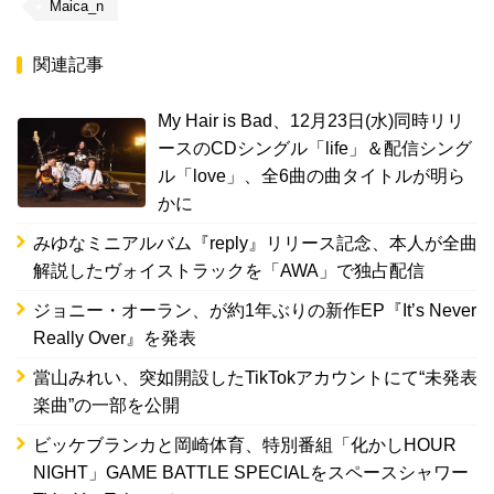
Maica_n
関連記事
My Hair is Bad、12月23日(水)同時リリ
ースのCDシングル「life」＆配信シング
ル「love」、全6曲の曲タイトルが明ら
かに
みゆなミニアルバム『reply』リリース記念、本人が全曲
解説したヴォイストラックを「AWA」で独占配信
ジョニー・オーラン、が約1年ぶりの新作EP『It’s Never
Really Over』を発表
當山みれい、突如開設したTikTokアカウントにて“未発表
楽曲”の一部を公開
ビッケブランカと岡崎体育、特別番組「化かしHOUR
NIGHT」GAME BATTLE SPECIALをスペースシャワー