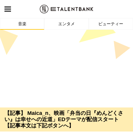
音楽
エンタメ
ビューティー
【記事】 Maica_n、映画「弁当の日『めんどくさ
い』は幸せへの近道」EDテーマが配信スタート
【記事本文は下記ボタンへ】