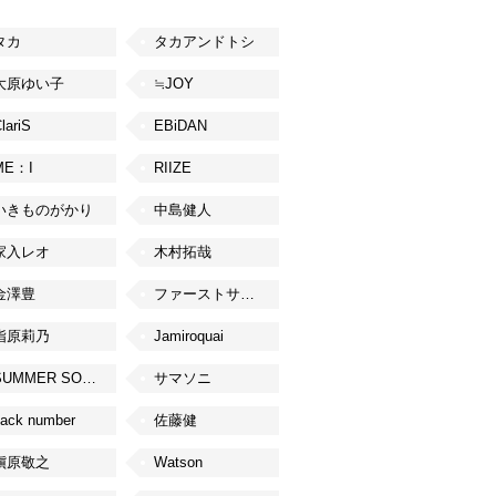
タカ
タカアンドトシ
大原ゆい子
≒JOY
lariS
EBiDAN
ME：I
RIIZE
いきものがかり
中島健人
家入レオ
木村拓哉
金澤豊
ファーストサマーウイカ
指原莉乃
Jamiroquai
SUMMER SONIC
サマソニ
ack number
佐藤健
槇原敬之
Watson