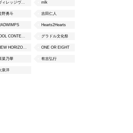
ヴィレッジヴァンガード
mlk
佐野勇斗
吉田仁人
RADWIMPS
Hearts2Hearts
IDOL CONTENT EXPO
グラドル文化祭
NEW HORIZON FEST
ONE OR EIGHT
原菜乃華
有吉弘行
大泉洋