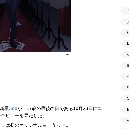
C
Ado
の新星
Ado
が、17歳の最後の日である10月23日にユ
b
ーデビューを果たした。
しては初のオリジナル曲「うっせ…