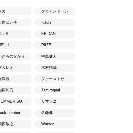
タカ
タカアンドトシ
大原ゆい子
≒JOY
lariS
EBiDAN
ME：I
RIIZE
いきものがかり
中島健人
家入レオ
木村拓哉
金澤豊
ファーストサマーウイカ
指原莉乃
Jamiroquai
SUMMER SONIC
サマソニ
ack number
佐藤健
槇原敬之
Watson