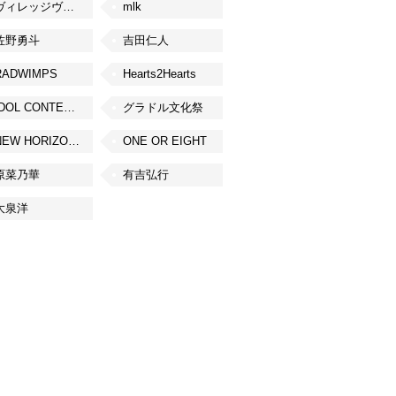
ヴィレッジヴァンガード
mlk
佐野勇斗
吉田仁人
RADWIMPS
Hearts2Hearts
IDOL CONTENT EXPO
グラドル文化祭
NEW HORIZON FEST
ONE OR EIGHT
原菜乃華
有吉弘行
大泉洋