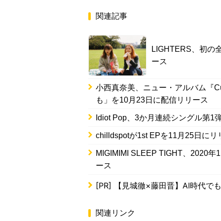
関連記事
LIGHTERS、
ース
小西真奈美、ニュー・アルバム『C
も」を10月23日に配信リリース
Idiot Pop、3か月連続シングル第1
chilldspotが1st EPを11
MIGIMIMI SLEEP TIGHT、
ース
[PR]
【見城徹×藤田晋】AI時代で
関連リンク