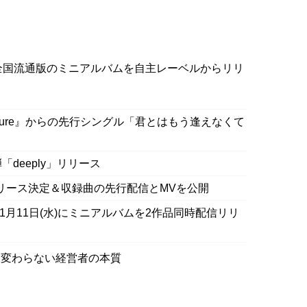
初の全国流通版のミニアルバムを自主レーベルからリリ
ure』からの先行シングル「君とはもう逢えなくて
弾「deeply」リリース
月25日にリリース決定＆収録曲の先行配信とMVを公開
2020年11月11日(水)にミニアルバムを2作品同時配信リリ
も変わらない経営者の本質