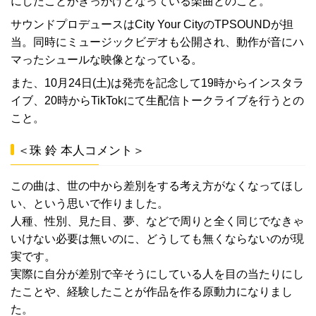
にしたことがきっかけとなっている楽曲とのこと。
サウンドプロデュースはCity Your CityのTPSOUNDが担
当。同時にミュージックビデオも公開され、動作が音にハ
マったシュールな映像となっている。
また、10月24日(土)は発売を記念して19時からインスタラ
イブ、20時からTikTokにて生配信トークライブを行うとの
こと。
＜珠 鈴 本人コメント＞
この曲は、世の中から差別をする考え方がなくなってほし
い、という思いで作りました。
人種、性別、見た目、夢、などで周りと全く同じでなきゃ
いけない必要は無いのに、どうしても無くならないのが現
実です。
実際に自分が差別で辛そうにしている人を目の当たりにし
たことや、経験したことが作品を作る原動力になりまし
た。