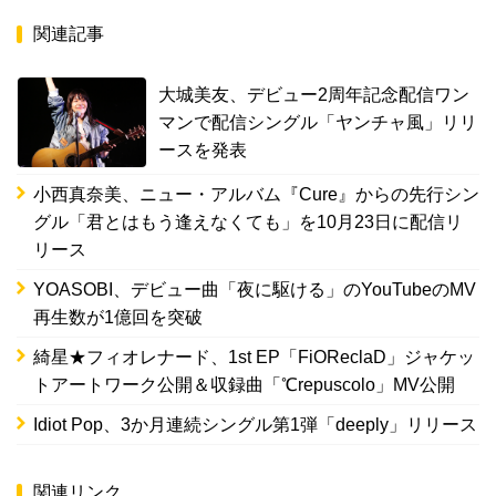
関連記事
大城美友、デビュー2周年記念配信ワン
マンで配信シングル「ヤンチャ風」リリ
ースを発表
小西真奈美、ニュー・アルバム『Cure』からの先行シン
グル「君とはもう逢えなくても」を10月23日に配信リ
リース
YOASOBI、デビュー曲「夜に駆ける」のYouTubeのMV
再生数が1億回を突破
綺星★フィオレナード、1st EP「FiOReclaD」ジャケッ
トアートワーク公開＆収録曲「℃repuscolo」MV公開
Idiot Pop、3か月連続シングル第1弾「deeply」リリース
関連リンク