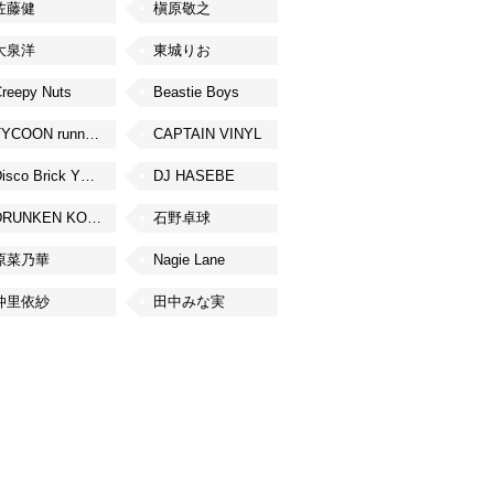
佐藤健
槇原敬之
大泉洋
東城りお
reepy Nuts
Beastie Boys
TYCOON running
CAPTAIN VINYL
Disco Brick YOKOHAMA
DJ HASEBE
DRUNKEN KONG
石野卓球
原菜乃華
Nagie Lane
仲里依紗
田中みな実