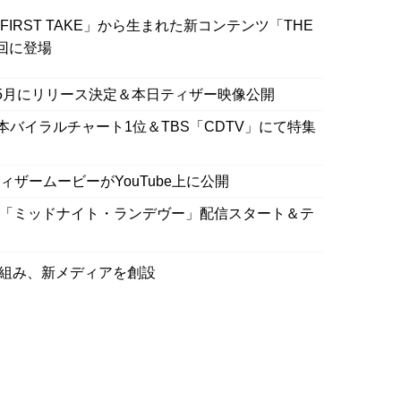
E FIRST TAKE」から生まれた新コンテンツ「THE
3回に登場
を5月にリリース決定＆本日ティザー映像公開
fy日本バイラルチャート1位＆TBS「CDTV」にて特集
ion」 ティザームービーがYouTube上に公開
 Botanica、「ミッドナイト・ランデヴー」配信スタート＆テ
グを組み、新メディアを創設