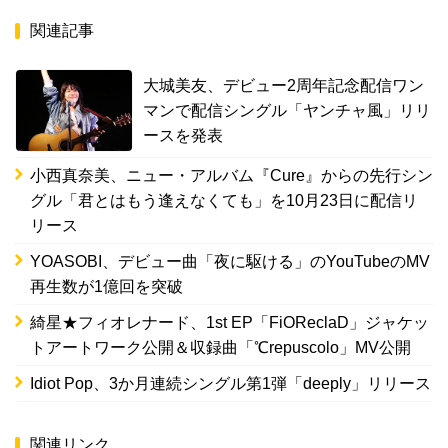
関連記事
大城美友、デビュー2周年記念配信ワン
マンで配信シングル「ヤンチャ風」リリ
ースを発表
小西真奈美、ニュー・アルバム『Cure』からの先行シン
グル「君とはもう逢えなくても」を10月23日に配信リ
リース
YOASOBI、デビュー曲「夜に駆ける」のYouTubeのMV
再生数が1億回を突破
綺星★フィオレナード、1st EP「FiOReclaD」ジャケッ
トアートワーク公開＆収録曲「℃repuscolo」MV公開
Idiot Pop、3か月連続シングル第1弾「deeply」リリース
関連リンク