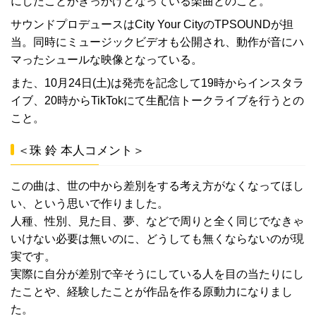
にしたことがきっかけとなっている楽曲とのこと。
サウンドプロデュースはCity Your CityのTPSOUNDが担
当。同時にミュージックビデオも公開され、動作が音にハ
マったシュールな映像となっている。
また、10月24日(土)は発売を記念して19時からインスタラ
イブ、20時からTikTokにて生配信トークライブを行うとの
こと。
＜珠 鈴 本人コメント＞
この曲は、世の中から差別をする考え方がなくなってほし
い、という思いで作りました。
人種、性別、見た目、夢、などで周りと全く同じでなきゃ
いけない必要は無いのに、どうしても無くならないのが現
実です。
実際に自分が差別で辛そうにしている人を目の当たりにし
たことや、経験したことが作品を作る原動力になりまし
た。