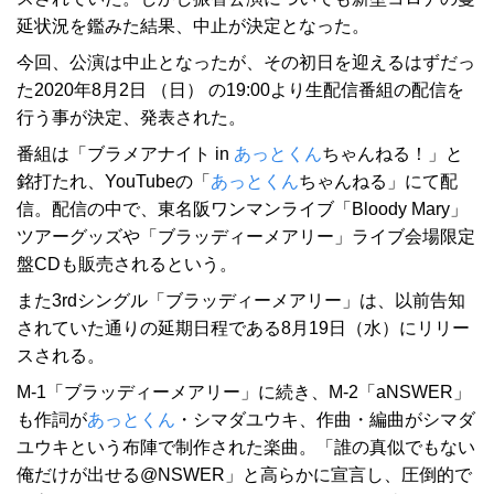
延状況を鑑みた結果、中止が決定となった。
今回、公演は中止となったが、その初日を迎えるはずだっ
た2020年8月2日 （日） の19:00より生配信番組の配信を
行う事が決定、発表された。
番組は「ブラメアナイト in
あっとくん
ちゃんねる！」と
銘打たれ、YouTubeの「
あっとくん
ちゃんねる」にて配
信。配信の中で、東名阪ワンマンライブ「Bloody Mary」
ツアーグッズや「ブラッディーメアリー」ライブ会場限定
盤CDも販売されるという。
また3rdシングル「ブラッディーメアリー」は、以前告知
されていた通りの延期日程である8月19日（水）にリリー
スされる。
M-1「ブラッディーメアリー」に続き、M-2「aNSWER」
も作詞が
あっとくん
・シマダユウキ、作曲・編曲がシマダ
ユウキという布陣で制作された楽曲。「誰の真似でもない
俺だけが出せる@NSWER」と高らかに宣言し、圧倒的で