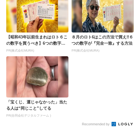
【昭和43年以前生まれはロト６こ
８月のロト6はこの方法で買え!!６
の数字を買うべき】6つの数字が
つの数字が『完全一致』する方法
「完全一致」する方...
PR(株式会社MURA)
PR(株式会社MURA)
「宝くじ、運じゃなかった」当た
る人は“同じこと”してる
PR(合同会社デジタルファーム )
Recommended by