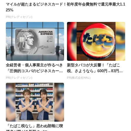
マイルが超たまるビジネスカード！初年度年会費無料で還元率最大1.1
25%
PR(クレディセゾン)
全経営者・個人事業主が作るべき
新型タバコが大反響！「たばこ
「圧倒的コスパのビジネスカー
税、さようなら」600円→83円の
ド」
新型が爆売れ
PR(クレディセゾン)
PR(株式会社HAL)
「たばこ税なし」思わぬ朗報に喫