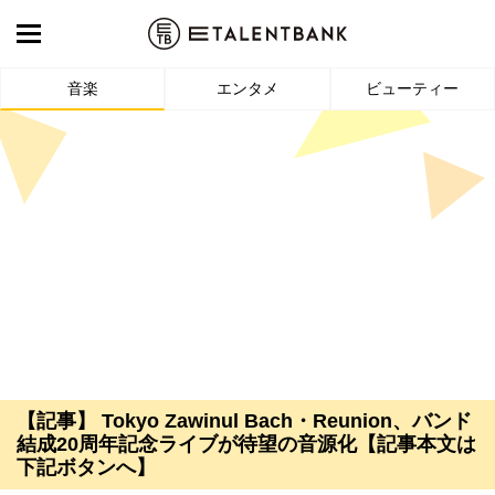
音楽
エンタメ
ビューティー
【記事】 Tokyo Zawinul Bach・Reunion、バンド
結成20周年記念ライブが待望の音源化【記事本文は
下記ボタンへ】