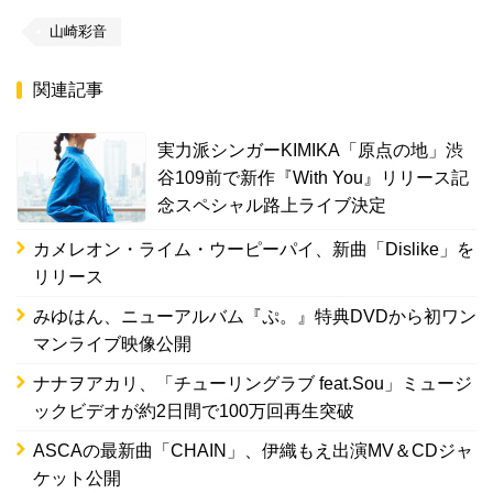
山崎彩音
関連記事
実力派シンガーKIMIKA「原点の地」渋
谷109前で新作『With You』リリース記
念スペシャル路上ライブ決定
カメレオン・ライム・ウーピーパイ、新曲「Dislike」を
リリース
みゆはん、ニューアルバム『ぷ。』特典DVDから初ワン
マンライブ映像公開
ナナヲアカリ、「チューリングラブ feat.Sou」ミュージ
ックビデオが約2日間で100万回再生突破
ASCAの最新曲「CHAIN」、伊織もえ出演MV＆CDジャ
ケット公開