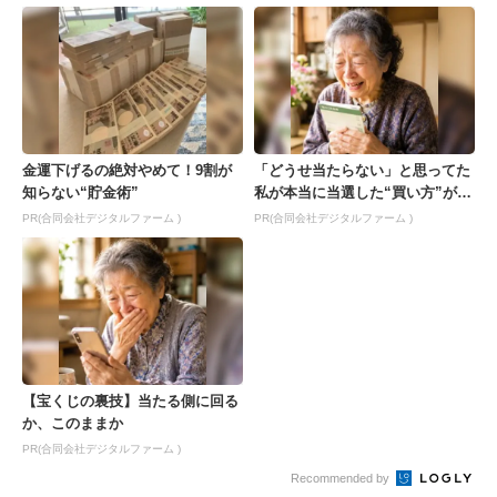
金運下げるの絶対やめて！9割が
「どうせ当たらない」と思ってた
知らない“貯金術”
私が本当に当選した“買い方”がこ
れ
PR(合同会社デジタルファーム )
PR(合同会社デジタルファーム )
【宝くじの裏技】当たる側に回る
か、このままか
PR(合同会社デジタルファーム )
Recommended by