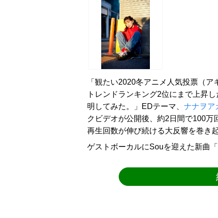
「観たい2020冬アニメ人気投票（アキ
トレンドランキング2位にまで上昇し
明してみた。」EDテーマ、
ナナヲア
クビデオが公開後、約2日間で100万
再生回数が伸び続ける大反響を巻き
ゲストボーカルにSouを迎えた新曲「チュ