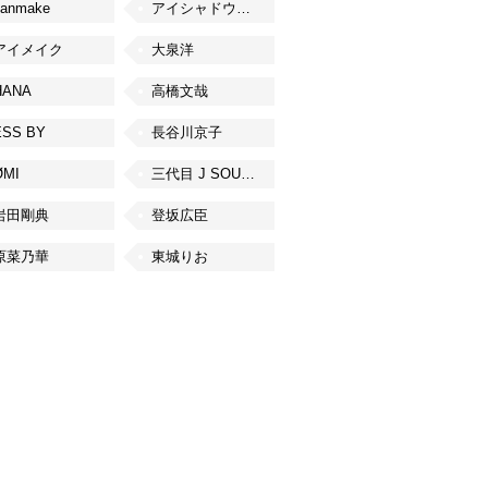
canmake
アイシャドウベース
アイメイク
大泉洋
HANA
高橋文哉
ESS BY
長谷川京子
ØMI
三代目 J SOUL BROTHERS from EXILE TRIBE
岩田剛典
登坂広臣
原菜乃華
東城りお