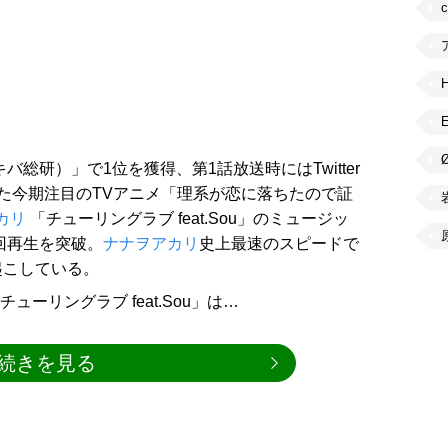
バ総研）」で1位を獲得、第1話放送時にはTwitter
た今期注目のTVアニメ「理系が恋に落ちたので証
カリ
「チューリングラブ feat.Sou」のミュージッ
回再生を突破。
ナナヲアカリ
史上最速のスピードで
起こしている。
ーリングラブ feat.Sou」は…
続きを見る