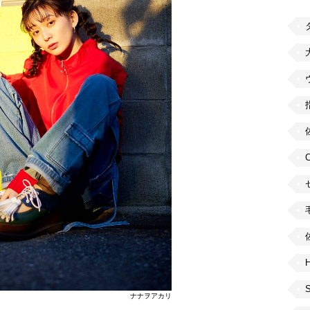
H
ナナヲアカリ