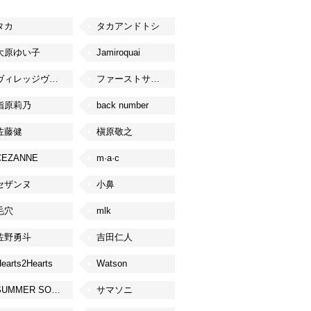
タカ
タカアンドトシ
大原ゆい子
Jamiroquai
ヴィレッジヴァンガード
ファーストサマーウイカ
指原莉乃
back number
佐藤健
槇原敬之
CEZANNE
m·a·c
セザンヌ
小鼻
毛穴
mlk
佐野勇斗
吉田仁人
earts2Hearts
Watson
SUMMER SONIC
サマソニ