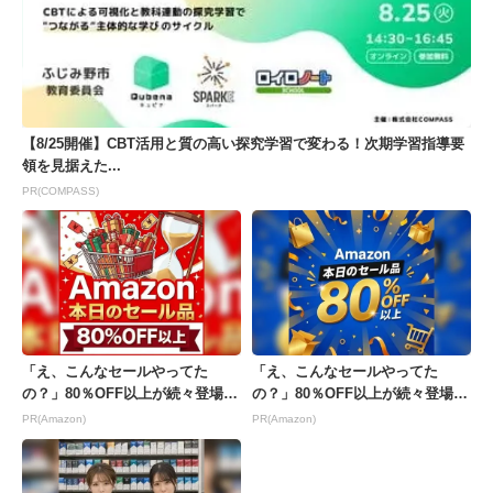
【8/25開催】CBT活用と質の高い探究学習で変わる！次期学習指導要
領を見据えた...
PR(COMPASS)
「え、こんなセールやってた
「え、こんなセールやってた
の？」80％OFF以上が続々登場！
の？」80％OFF以上が続々登場！
Amazonの本気が...
Amazonの本気が...
PR(Amazon)
PR(Amazon)