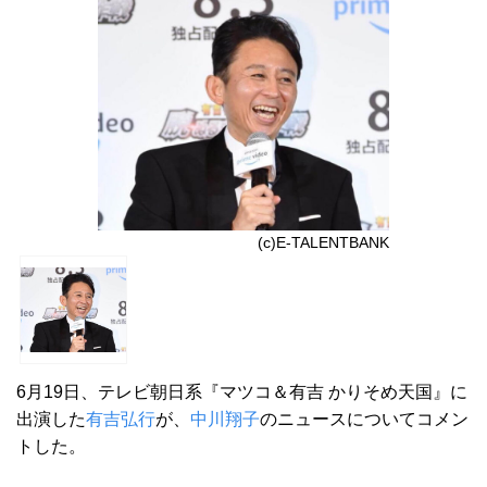
(c)E-TALENTBANK
6月19日、テレビ朝日系『マツコ＆有吉 かりそめ天国』に
出演した
有吉弘行
が、
中川翔子
のニュースについてコメン
トした。