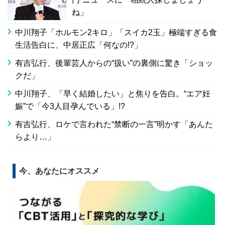
ね」
中川翔子「ホルモン2キロ」「スイカ2玉」極端すぎる食
生活告白に、中居正広「何なの!?」
有吉弘行、後輩芸人からの“扱い”の裏側に驚き「ショッ
クだ」
中川翔子、「早く結婚したい」と焦りを告白。“エア妊
娠”で「今3人目孕んでいる」!?
有吉弘行、ロケで言われた“禁断の一言”明かす「あんた
らより…」
今、あなたにオススメ