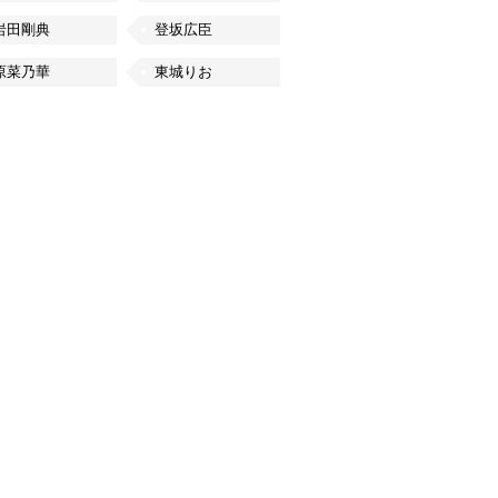
岩田剛典
登坂広臣
原菜乃華
東城りお