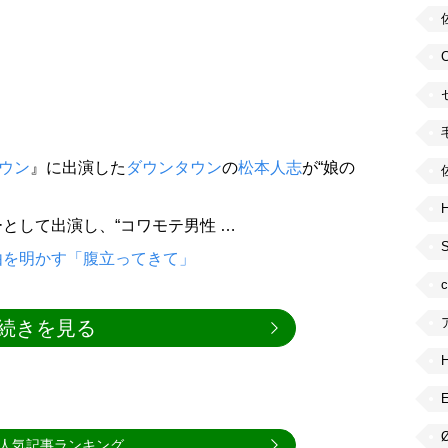
ウン
』に出演した
ダウンタウン
の
松本人志
が“娘の
H
として出演し、“コワモテ男性 …
由を明かす「腹立ってきて」
続きを見る
人気記事ランキング