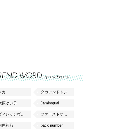
REND WORD
すべての人気ワード
タカ
タカアンドトシ
大原ゆい子
Jamiroquai
ヴィレッジヴァンガード
ファーストサマーウイカ
指原莉乃
back number