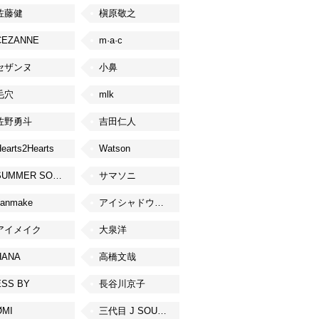
佐藤健
槇原敬之
CEZANNE
m·a·c
セザンヌ
小鼻
毛穴
mlk
佐野勇斗
吉田仁人
earts2Hearts
Watson
SUMMER SONIC
サマソニ
canmake
アイシャドウベース
アイメイク
大泉洋
HANA
高橋文哉
ESS BY
長谷川京子
ØMI
三代目 J SOUL BROTHERS from EXILE TRIBE