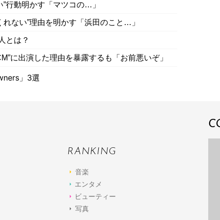
い”行動明かす「マツコの…」
くれない”理由を明かす「浜田のこと…」
芸人とは？
CM”に出演した理由を暴露するも「お前悪いぞ」
ners」3選
C
RANKING
音楽
エンタメ
ビューティー
写真