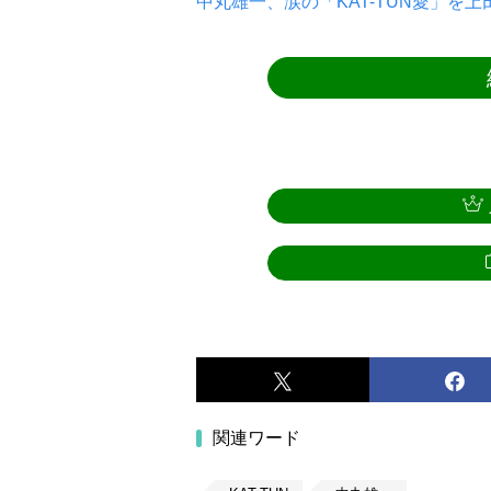
中丸雄一、涙の「KAT-TUN愛」
関連ワード