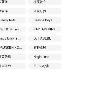
佐藤健
槇原敬之
大泉洋
東城りお
reepy Nuts
Beastie Boys
TYCOON running
CAPTAIN VINYL
Disco Brick YOKOHAMA
DJ HASEBE
DRUNKEN KONG
石野卓球
原菜乃華
Nagie Lane
仲里依紗
田中みな実