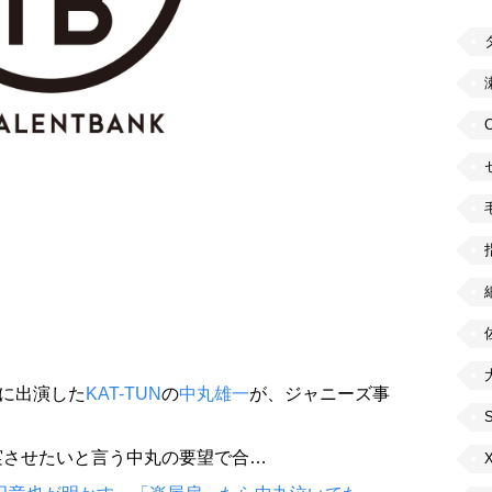
』に出演した
KAT-TUN
の
中丸雄一
が、ジャニーズ事
。
実させたいと言う中丸の要望で合…