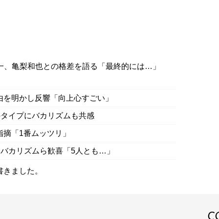
丸雄一、亀梨和也との格差を語る「最終的には…」
理由を明かし反響「向上心すごい」
性のタイプにバカリズムも共感
に指摘「1番ムッツリ」
”にバカリズムら歓喜「5人とも…」
書きました。
C