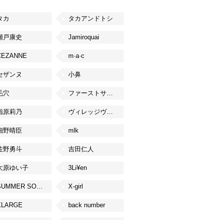
タカ
タカアンドトシ
瀬戸康史
Jamiroquai
CEZANNE
m·a·c
セザンヌ
小鼻
毛穴
ファーストサマーウイカ
指原莉乃
ヴィレッジヴァンガード
細野晴臣
mlk
佐野勇斗
吉田仁人
大原ゆい子
3Li¥en
SUMMER SONIC
X-girl
XLARGE
back number