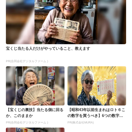
宝くじ当たる人だけがやっていること、教えます
PR(合同会社デジタルファーム )
【宝くじの裏技】当たる側に回る
【昭和43年以前生まれはロト６こ
か、このままか
の数字を買うべき】6つの数字が
「完全一致」する方...
PR(合同会社デジタルファーム )
PR(株式会社MURA)