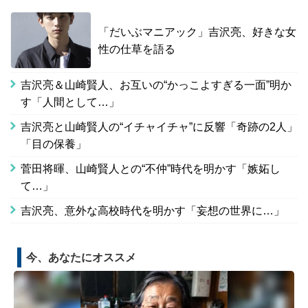
「だいぶマニアック」吉沢亮、好きな女
性の仕草を語る
吉沢亮＆山崎賢人、お互いの“かっこよすぎる一面”明か
す「人間として…」
吉沢亮と山崎賢人の“イチャイチャ”に反響「奇跡の2人」
「目の保養」
菅田将暉、山崎賢人との“不仲”時代を明かす「嫉妬し
て…」
吉沢亮、意外な高校時代を明かす「妄想の世界に…」
今、あなたにオススメ