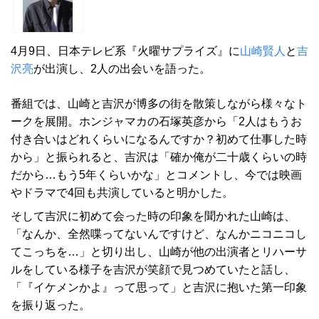
4月9日、日本テレビ系『火曜サプライズ』に
山崎賢人
と
吉
沢亮
が出演し、2人の出会いを語った。
番組では、山崎と吉沢が博多の街を散策しながら様々なト
ークを展開。ホンジャマカの石塚英彦から「2人はもうお
付き合いはどれくらいになるんですか？初めて仕事した時
から」と振られると、吉沢は「確か俺が二十歳くらいの時
だから…もう5年くらいかな」とコメントし、今では映画
やドラマで4回も共演していると明かした。
そして吉沢に初めて会った時の印象を聞かれた山崎は、
「なんか、全然喋ってないんですけど、なんかニコニコし
てこっちを…」と切り出し、山崎が他の出演者とリハーサ
ルをしている様子を吉沢が笑顔で見つめていたと話し、
「『イケメンかよ』って思って」と吉沢に抱いた第一印象
を振り返った。