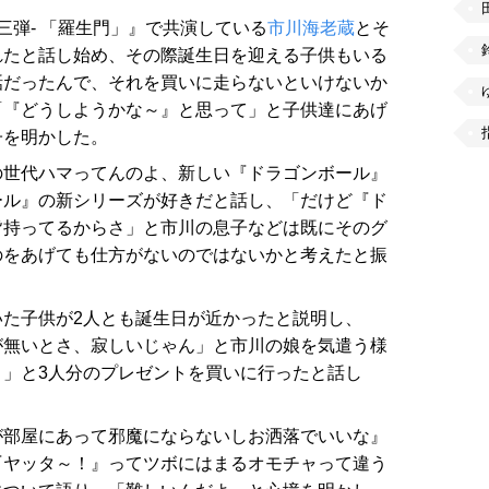
三弾- 「羅生門」』で共演している
市川海老蔵
とそ
れたと話し始め、その際誕生日を迎える子供もいる
話だったんで、それを買いに走らないといけないか
「『どうしようかな～』と思って」と子供達にあげ
子を明かした。
の世代ハマってんのよ、新しい『ドラゴンボール』
ール』の新シリーズが好きだと話し、「だけど『ド
皆持ってるからさ」と市川の息子などは既にそのグ
のをあげても仕方がないのではないかと考えたと振
た子供が2人とも誕生日が近かったと説明し、
が無いとさ、寂しいじゃん」と市川の娘を気遣う様
」と3人分のプレゼントを買いに行ったと話し
が部屋にあって邪魔にならないしお洒落でいいな』
『ヤッタ～！』ってツボにはまるオモチャって違う