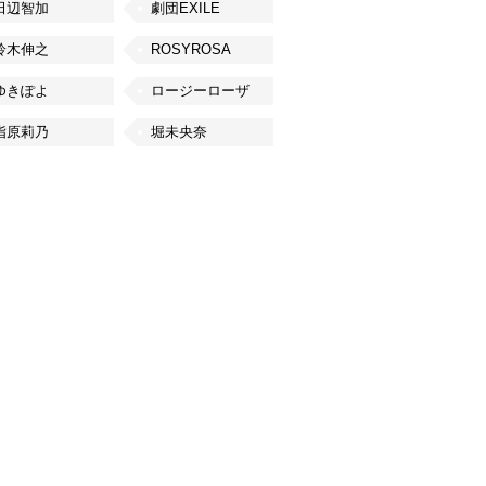
田辺智加
劇団EXILE
鈴木伸之
ROSYROSA
ゆきぽよ
ロージーローザ
指原莉乃
堀未央奈