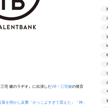
8『三宅 健のラヂオ』に出演した
V6
・
三宅健
の発言
言葉を明かし反響「かっこよすぎて震えた」「神」