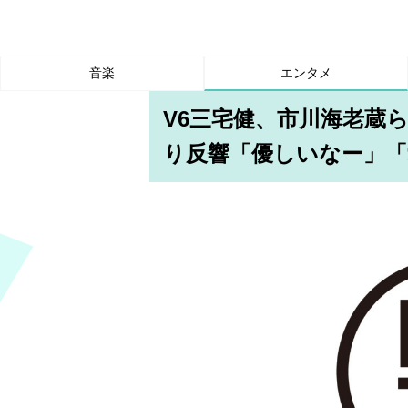
音楽
エンタメ
V6三宅健、市川海老蔵
り反響「優しいなー」「