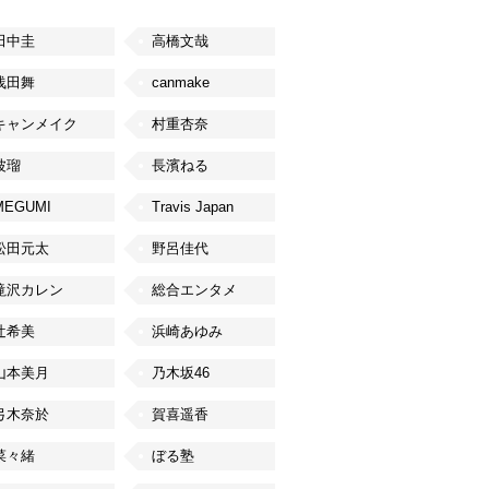
田中圭
高橋文哉
浅田舞
canmake
キャンメイク
村重杏奈
波瑠
長濱ねる
MEGUMI
Travis Japan
松田元太
野呂佳代
滝沢カレン
総合エンタメ
辻希美
浜崎あゆみ
山本美月
乃木坂46
弓木奈於
賀喜遥香
菜々緒
ぼる塾