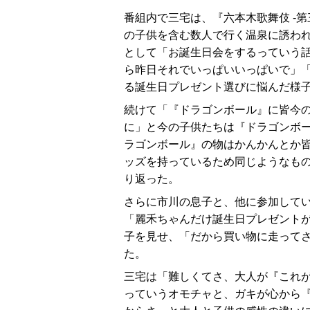
番組内で三宅は、『六本木歌舞伎 -第
の子供を含む数人で行く温泉に誘わ
として「お誕生日会をするっていう
ら昨日それでいっぱいいっぱいで」
る誕生日プレゼント選びに悩んだ様
続けて「『ドラゴンボール』に皆今
に」と今の子供たちは『ドラゴンボ
ラゴンボール』の物はかんかんとか
ッズを持っているため同じようなも
り返った。
さらに市川の息子と、他に参加してい
「麗禾ちゃんだけ誕生日プレゼント
子を見せ、「だから買い物に走ってさ
た。
三宅は「難しくてさ、大人が『これ
っていうオモチャと、ガキが心から