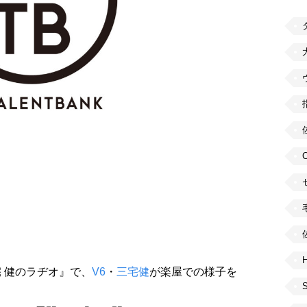
H
宅 健のラヂオ』で、
V6
・
三宅健
が楽屋での様子を