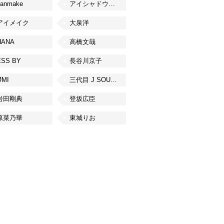
canmake
アイシャドウベース
アイメイク
大泉洋
HANA
高橋文哉
ESS BY
長谷川京子
ØMI
三代目 J SOUL BROTHERS from EXILE TRIBE
岩田剛典
登坂広臣
原菜乃華
東城りお