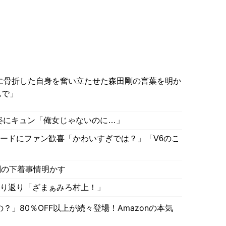
に骨折した自身を奮い立たせた森田剛の言葉を明か
んで」
姿にキュン「俺女じゃないのに…」
ソードにファン歓喜「かわいすぎでは？」「V6のこ
剛の下着事情明かす
振り返り「ざまぁみろ村上！」
」80％OFF以上が続々登場！Amazonの本気