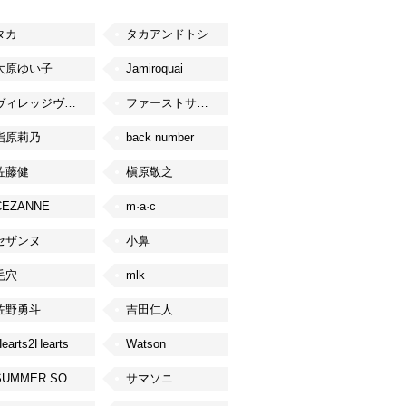
タカ
タカアンドトシ
大原ゆい子
Jamiroquai
ヴィレッジヴァンガード
ファーストサマーウイカ
指原莉乃
back number
佐藤健
槇原敬之
CEZANNE
m·a·c
セザンヌ
小鼻
毛穴
mlk
佐野勇斗
吉田仁人
earts2Hearts
Watson
SUMMER SONIC
サマソニ