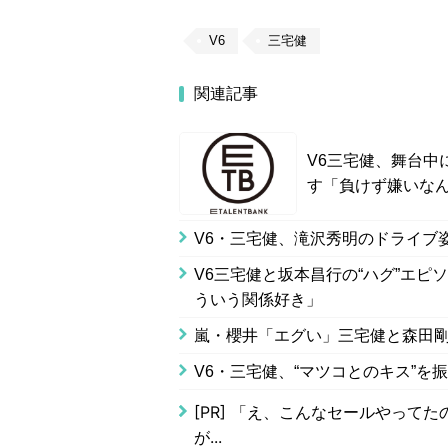
V6
三宅健
関連記事
V6三宅健、舞台中
す「負けず嫌いな
V6・三宅健、滝沢秀明のドライブ
V6三宅健と坂本昌行の“ハグ”エピ
ういう関係好き」
嵐・櫻井「エグい」三宅健と森田
V6・三宅健、“マツコとのキス”を
[PR]
「え、こんなセールやってたの？
が...