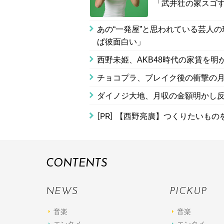
「武井壮の家スゴ
あの“一発屋”と思われている芸人
ぱ彼面白い」
西野未姫、AKB48時代の家賃を明
チョコプラ、ブレイク後の衝撃の
ダイノジ大地、月収の金額明かし
[PR]
【西野亮廣】つくりたいもの
CONTENTS
NEWS
PICKUP
音楽
音楽