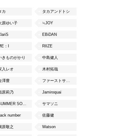
タカ
タカアンドトシ
大原ゆい子
≒JOY
lariS
EBiDAN
ME：I
RIIZE
いきものがかり
中島健人
家入レオ
木村拓哉
金澤豊
ファーストサマーウイカ
指原莉乃
Jamiroquai
SUMMER SONIC
サマソニ
ack number
佐藤健
槇原敬之
Watson