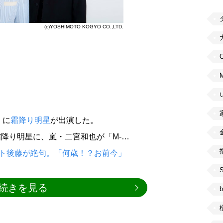
(c)YOSHIMOTO KOGYO CO.,LTD.
C
』に
霜降り明星
が出演した。
た霜降り明星に、嵐・二宮和也が「M-…
ット後藤が絶句。「何歳！？お前今」
続きを見る
b