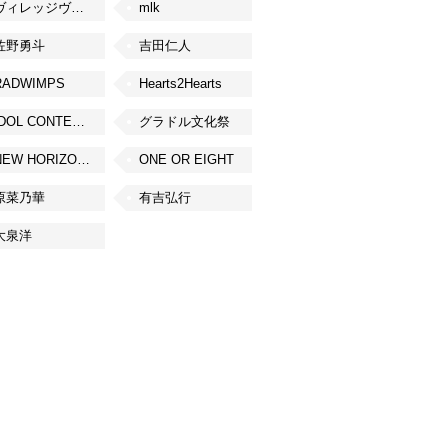
ヴィレッジヴァンガード
mlk
佐野勇斗
吉田仁人
RADWIMPS
Hearts2Hearts
IDOL CONTENT EXPO
グラドル文化祭
NEW HORIZON FEST
ONE OR EIGHT
原菜乃華
有吉弘行
大泉洋