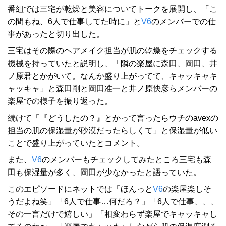
番組では三宅が乾燥と美容についてトークを展開し、「こ
の間もね、6人で仕事してた時に」と
V6
のメンバーでの仕
事があったと切り出した。
三宅はその際のヘアメイク担当が肌の乾燥をチェックする
機械を持っていたと説明し、「隣の楽屋に森田、岡田、井
ノ原君とかがいて。なんか盛り上がってて、キャッキャキ
ャッキャ」と森田剛と岡田准一と井ノ原快彦らメンバーの
楽屋での様子を振り返った。
続けて「『どうしたの？』とかって言ったらウチのavexの
担当の肌の保湿量が砂漠だったらしくて」と保湿量が低い
ことで盛り上がっていたとコメント。
また、
V6
のメンバーもチェックしてみたところ三宅も森
田も保湿量が多く、岡田が少なかったと語っていた。
このエピソードにネットでは「ほんっと
V6
の楽屋楽しそ
うだよね笑」「6人で仕事…何だろ？」「6人で仕事、、、
その一言だけで嬉しい」「相変わらず楽屋でキャッキャし