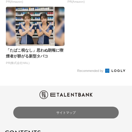
Amazonの本気が...
Amazonの本気が...
PR(Amazon)
PR(Amazon)
「たばこ税なし」思わぬ朗報に喫
煙者が群がる新型タバコ
PR(株式会社HAL)
Recommended by
サイトマップ