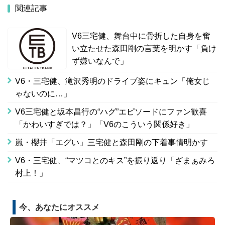
関連記事
V6三宅健、舞台中に骨折した自身を奮
い立たせた森田剛の言葉を明かす「負け
ず嫌いなんで」
V6・三宅健、滝沢秀明のドライブ姿にキュン「俺女じ
ゃないのに…」
V6三宅健と坂本昌行の“ハグ”エピソードにファン歓喜
「かわいすぎでは？」「V6のこういう関係好き」
嵐・櫻井「エグい」三宅健と森田剛の下着事情明かす
V6・三宅健、“マツコとのキス”を振り返り「ざまぁみろ
村上！」
今、あなたにオススメ