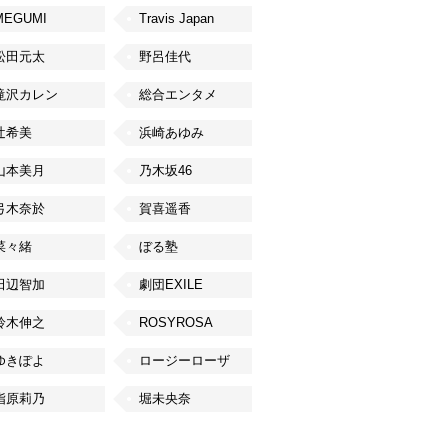
MEGUMI
Travis Japan
松田元太
野呂佳代
滝沢カレン
総合エンタメ
辻希美
浜崎あゆみ
山本美月
乃木坂46
弓木奈於
賀喜遥香
菜々緒
ぼる塾
田辺智加
劇団EXILE
鈴木伸之
ROSYROSA
ゆきぽよ
ロージーローザ
指原莉乃
堀未央奈