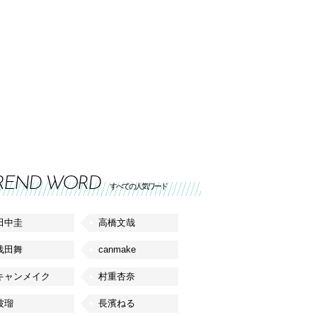
REND WORD
すべての人気ワード
田中圭
高橋文哉
浅田舞
canmake
キャンメイク
村重杏奈
波瑠
長濱ねる