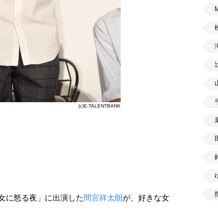
(c)E-TALENTBANK
女に怒る夜」に出演した
間宮祥太朗
が、好きな女