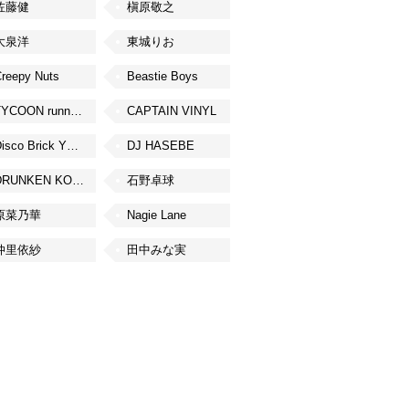
佐藤健
槇原敬之
大泉洋
東城りお
reepy Nuts
Beastie Boys
TYCOON running
CAPTAIN VINYL
Disco Brick YOKOHAMA
DJ HASEBE
DRUNKEN KONG
石野卓球
原菜乃華
Nagie Lane
仲里依紗
田中みな実