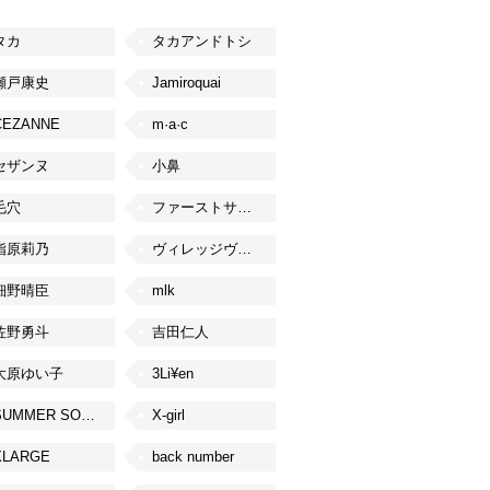
タカ
タカアンドトシ
瀬戸康史
Jamiroquai
CEZANNE
m·a·c
セザンヌ
小鼻
毛穴
ファーストサマーウイカ
指原莉乃
ヴィレッジヴァンガード
細野晴臣
mlk
佐野勇斗
吉田仁人
大原ゆい子
3Li¥en
SUMMER SONIC
X-girl
XLARGE
back number