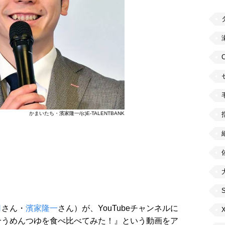
かまいたち・濱家隆一/(c)E-TALENTBANK
司
さん・
濱家隆一
さん）が、YouTubeチャンネルに
合うめんつゆを食べ比べてみた！』という動画をア