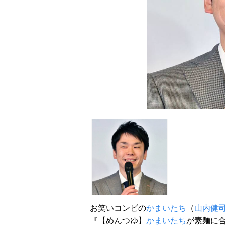
お笑いコンビの
かまいたち
（
山内健
『【めんつゆ】
かまいたち
が素麺に