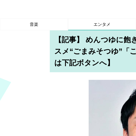
音楽
エンタメ
【記事】 めんつゆに飽
スメ“ごまみそつゆ”「
は下記ボタンへ】