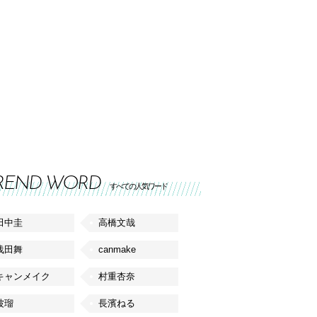
REND WORD
すべての人気ワード
田中圭
高橋文哉
浅田舞
canmake
キャンメイク
村重杏奈
波瑠
長濱ねる