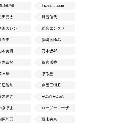
MEGUMI
Travis Japan
松田元太
野呂佳代
滝沢カレン
総合エンタメ
辻希美
浜崎あゆみ
山本美月
乃木坂46
弓木奈於
賀喜遥香
菜々緒
ぼる塾
田辺智加
劇団EXILE
鈴木伸之
ROSYROSA
ゆきぽよ
ロージーローザ
指原莉乃
堀未央奈