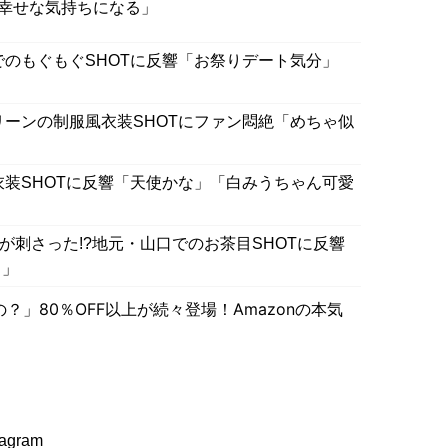
幸せな気持ちになる」
でのもぐもぐSHOTに反響「お祭りデート気分」
リーンの制服風衣装SHOTにファン悶絶「めちゃ似
衣装SHOTに反響「天使かな」「白みうちゃん可愛
”が刺さった!?地元・山口でのお茶目SHOTに反響
！」
」80％OFF以上が続々登場！Amazonの本気
gram