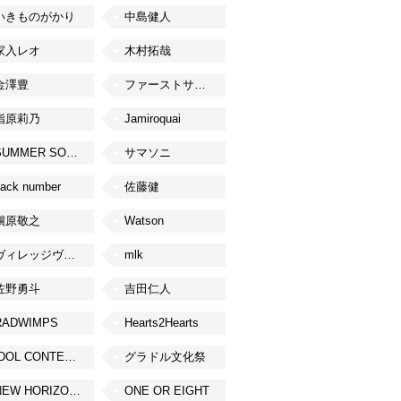
いきものがかり
中島健人
家入レオ
木村拓哉
金澤豊
ファーストサマーウイカ
指原莉乃
Jamiroquai
SUMMER SONIC
サマソニ
ack number
佐藤健
槇原敬之
Watson
ヴィレッジヴァンガード
mlk
佐野勇斗
吉田仁人
RADWIMPS
Hearts2Hearts
IDOL CONTENT EXPO
グラドル文化祭
NEW HORIZON FEST
ONE OR EIGHT