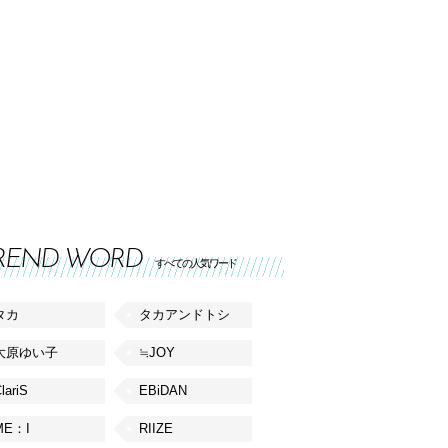
REND WORD
すべての人気ワード
タカ
タカアンドトシ
大原ゆい子
≒JOY
lariS
EBiDAN
ME：I
RIIZE