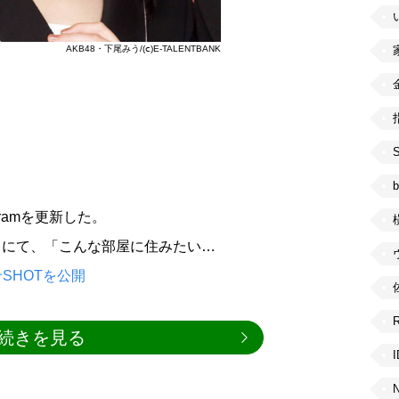
AKB48・下尾みう/(ⅽ)E-TALENTBANK
b
agramを更新した。
ウントにて、「こんな部屋に住みたい…
SHOTを公開
続きを見る