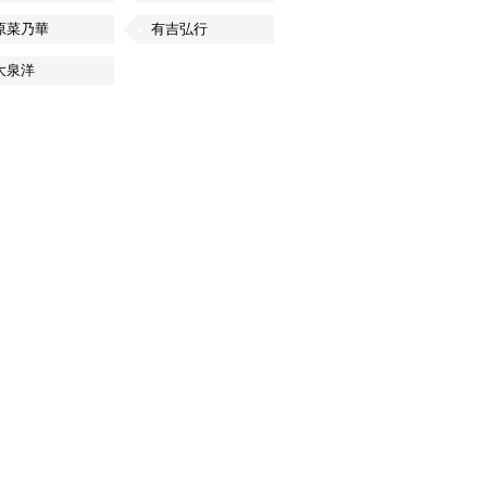
原菜乃華
有吉弘行
大泉洋