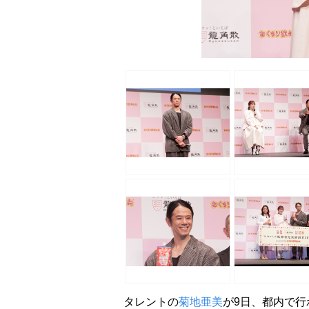
タレントの
菊地亜美
が9日、都内で