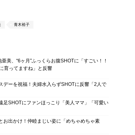
美
青木裕子
亜美、“6ヶ月”ふっくらお腹SHOTに「すごい！！
に育ってますね」と反響
スデーを祝福！夫婦水入らずSHOTに反響「2人で
遠足SHOTにファンほっこり「美人ママ」「可愛い
とお出かけ！仲睦まじい姿に「めちゃめちゃ素