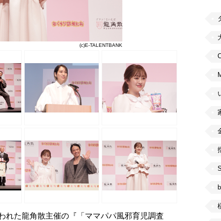
(c)E-TALENTBANK
C
b
行われた龍角散主催の『「ママパパ風邪育児調査