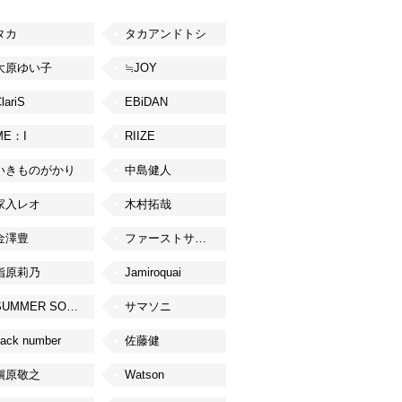
タカ
タカアンドトシ
大原ゆい子
≒JOY
lariS
EBiDAN
ME：I
RIIZE
いきものがかり
中島健人
家入レオ
木村拓哉
金澤豊
ファーストサマーウイカ
指原莉乃
Jamiroquai
SUMMER SONIC
サマソニ
ack number
佐藤健
槇原敬之
Watson