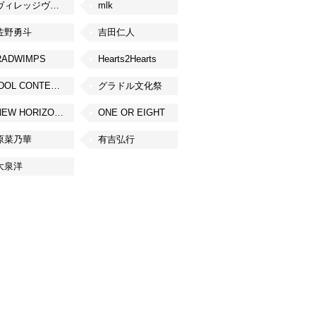
ヴィレッジヴァンガード
mlk
佐野勇斗
吉田仁人
RADWIMPS
Hearts2Hearts
IDOL CONTENT EXPO
グラドル文化祭
NEW HORIZON FEST
ONE OR EIGHT
原菜乃華
有吉弘行
大泉洋