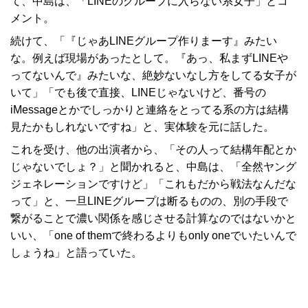
て、中島は、「LINEのグループに入らない系女子」とコ
メント。
続けて、「『じゃあLINEグループ作りまーす』みたい
な。例えば現場があったとして。『あっ、私まずLINEや
ってないんで』みたいな、絶妙ないなし方をしてる女子が
いて」「でも後で直接、LINEじゃないけど、番号の
iMessageとかでしっかりと連絡をとってる系の方は結構
見たかもしれないですね」と、実体験を元に話した。
これを受け、他の出演者から、「その人って結構年配とか
じゃないでしょ？」と聞かれると、中島は、「全然ヤング
ジェネレーションですけど」「これもだから戦法なんだな
って」と、一旦LINEグループは断るものの、別の手段で
繋がることで濃い関係を感じさせる計算なのではないかと
いい、「one of themで終わるよりもonly oneでいたいんで
しょうね」と語っていた。