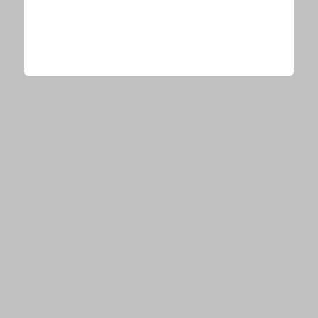
今、あなたにオススメ
「占い師だけが知ってる〝お金が増える人の共通点〟」
PR(合同会社デジタルファーム )