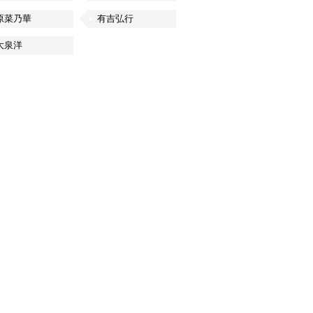
原菜乃華
有吉弘行
大泉洋