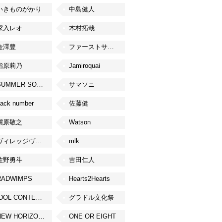
いきものがかり
中島健人
家入レオ
木村拓哉
金澤豊
ファーストサマーウイカ
指原莉乃
Jamiroquai
SUMMER SONIC
サマソニ
ack number
佐藤健
槇原敬之
Watson
ヴィレッジヴァンガード
mlk
佐野勇斗
吉田仁人
RADWIMPS
Hearts2Hearts
IDOL CONTENT EXPO
グラドル文化祭
NEW HORIZON FEST
ONE OR EIGHT