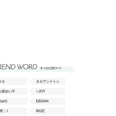
REND WORD
すべての人気ワード
タカ
タカアンドトシ
大原ゆい子
≒JOY
lariS
EBiDAN
ME：I
RIIZE