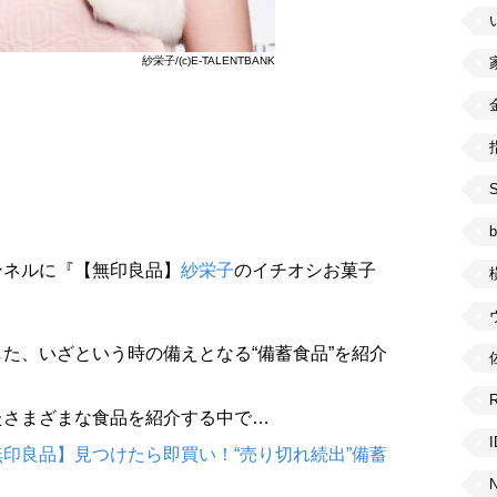
紗栄子/(c)E-TALENTBANK
b
ャンネルに『【無印良品】
紗栄子
のイチオシお菓子
た、いざという時の備えとなる“備蓄食品”を紹介
たさまざまな食品を紹介する中で…
印良品】見つけたら即買い！“売り切れ続出”備蓄