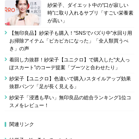
紗栄子、ダイエット中の“口が寂しい
時”に取り入れるサプリ「すごい栄養素
が高い」
【無印良品】紗栄子も購入！“SNSでバズり中”水回り用
お掃除アイテム「ピカピカになった」「全人類買うべ
き」の声
着回し力抜群！紗栄子【ユニクロ】で購入した“大人っ
ぽスカート”のコーデ提案「ブーツと合わせたり」
紗栄子【ユニクロ】色違いで購入♪スタイルアップ効果
抜群パンツ「足が長く見える」
紗栄子「浸透も早い」無印良品の総合ランキング1位コ
スメをレビュー！
関連リンク