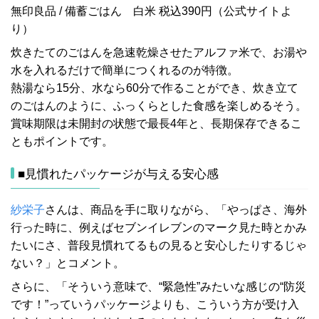
無印良品 / 備蓄ごはん 白米 税込390円（公式サイトよ
り）
炊きたてのごはんを急速乾燥させたアルファ米で、お湯や
水を入れるだけで簡単につくれるのが特徴。
熱湯なら15分、水なら60分で作ることができ、炊き立て
のごはんのように、ふっくらとした食感を楽しめるそう。
賞味期限は未開封の状態で最長4年と、長期保存できるこ
ともポイントです。
■見慣れたパッケージが与える安心感
紗栄子
さんは、商品を手に取りながら、「やっぱさ、海外
行った時に、例えばセブンイレブンのマーク見た時とかみ
たいにさ、普段見慣れてるもの見ると安心したりするじゃ
ない？」とコメント。
さらに、「そういう意味で、“緊急性”みたいな感じの“防災
です！”っていうパッケージよりも、こういう方が受け入