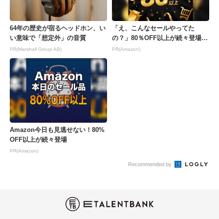
64年の歴史が宿るヘッドホン、い
「え、こんなセールやってた
い意味で「想定外」の音質
の？」80％OFF以上が続々登場！
Amazonの本気が...
PR(Marshall Group AB)
PR(Amazon)
Amazon今日も見逃せない！80%
OFF以上が続々登場
PR(Amazon)
Recommended by