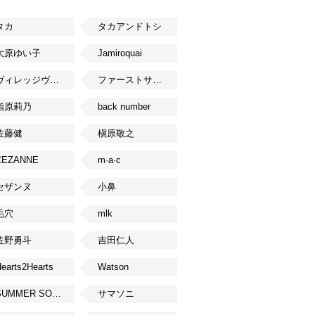
タカ
タカアンドトシ
大原ゆい子
Jamiroquai
ヴィレッジヴァンガード
ファーストサマーウイカ
指原莉乃
back number
佐藤健
槇原敬之
CEZANNE
m·a·c
セザンヌ
小鼻
毛穴
mlk
佐野勇斗
吉田仁人
earts2Hearts
Watson
SUMMER SONIC
サマソニ