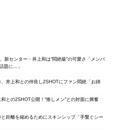
香、新センター・井上和は“悶絶級”の可愛さ「メンバ
話題に…」
希、井上和との仲良し2SHOTにファン悶絶「お姉
和との2SHOT公開！“推しメン”との対面に興奮
」
紗と距離を縮めるためにスキンシップ「手繋ぐシー