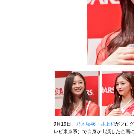
9月19日、
乃木坂46
・
井上和
がブログ
レビ東京系）で自身が出演した企画