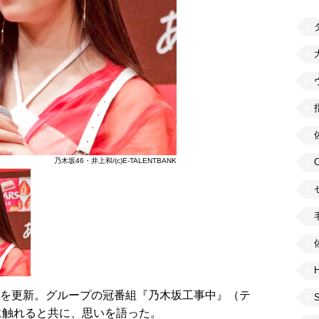
乃木坂46・井上和/(c)E-TALENTBANK
H
を更新。グループの冠番組『乃木坂工事中』（テ
に触れると共に、思いを語った。