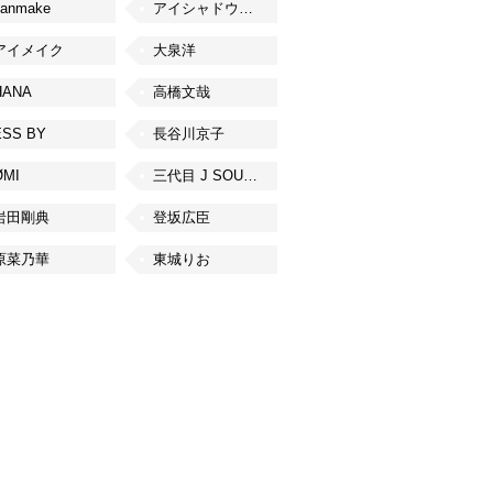
canmake
アイシャドウベース
アイメイク
大泉洋
HANA
高橋文哉
ESS BY
長谷川京子
ØMI
三代目 J SOUL BROTHERS from EXILE TRIBE
岩田剛典
登坂広臣
原菜乃華
東城りお