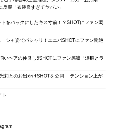
Tに反響「衣装良すぎてヤバい」
ートをバックにしたキス寸前！？SHOTにファン悶
ューシャ姿でパシャリ！ユニバSHOTにファン悶絶
揃いヘアの仲良し5SHOTにファン感涙「涙腺とラ
藤光莉とのお出かけSHOTを公開「 テンション上が
イト
gram