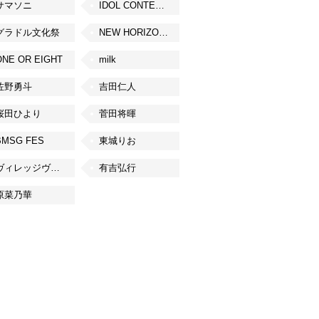
サマソニ
IDOL CONTENT EXPO
グラドル文化祭
NEW HORIZON FEST
ONE OR EIGHT
milk
佐野勇斗
吉田仁人
桜田ひより
菅田将暉
BMSG FES
東城りお
ヴィレッジヴァンガード
有吉弘行
原菜乃華