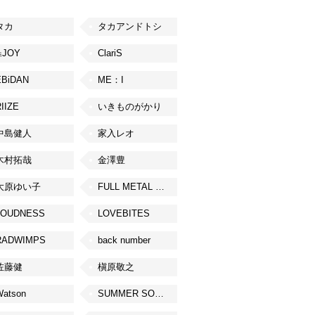
タカ
タカアンドトシ
≒JOY
ClariS
EBiDAN
ME：I
IIZE
いきものがかり
中島健人
家入レオ
木村拓哉
金澤豊
大原ゆい子
FULL METAL JAPAN 2026
LOUDNESS
LOVEBITES
RADWIMPS
back number
佐藤健
槇原敬之
Watson
SUMMER SONIC