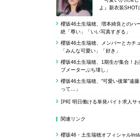
よ』新衣装SHO
櫻坂46土生瑞穂、増本綺良とのハ
絶「尊い」「いい写真すぎる」
櫻坂46土生瑞穂、メンバーとカチ
「みんな可愛い」「好き」
櫻坂46土生瑞穂、1期生が集合！お
ブメーターぶち壊し」
櫻坂46土生瑞穂、“可愛い後輩”遠
って…」
[PR]
明日働ける単発バイト求人サ
関連リンク
櫻坂46・土生瑞穂オフィシャルInsta