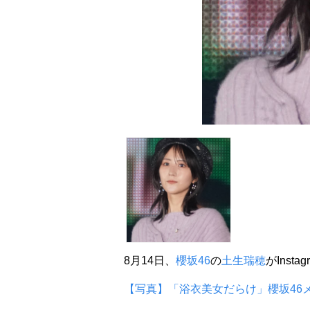
8月14日、
櫻坂46
の
土生瑞穂
がInst
【写真】「浴衣美女だらけ」櫻坂46