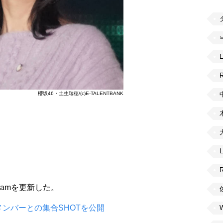
R
櫻坂46・土生瑞穂/(c)E-TALENTBANK
agramを更新した。
メンバーとの集合SHOTを公開