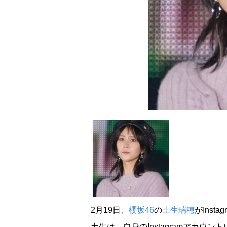
2月19日、
櫻坂46
の
土生瑞穂
がInst
土生は、自身のInstagramアカウン