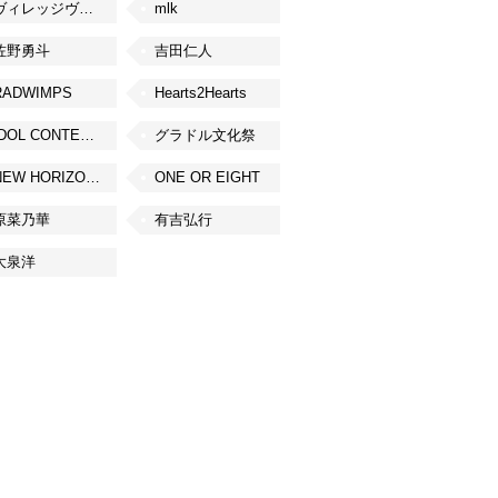
ヴィレッジヴァンガード
mlk
佐野勇斗
吉田仁人
RADWIMPS
Hearts2Hearts
IDOL CONTENT EXPO
グラドル文化祭
NEW HORIZON FEST
ONE OR EIGHT
原菜乃華
有吉弘行
大泉洋