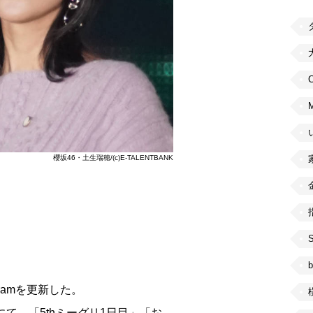
C
櫻坂46・土生瑞穂/(c)E-TALENTBANK
b
agramを更新した。
トにて、「5thミーグリ1日目」「お…