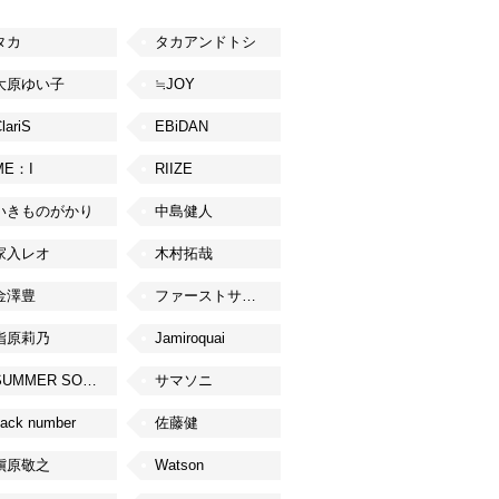
タカ
タカアンドトシ
大原ゆい子
≒JOY
lariS
EBiDAN
ME：I
RIIZE
いきものがかり
中島健人
家入レオ
木村拓哉
金澤豊
ファーストサマーウイカ
指原莉乃
Jamiroquai
SUMMER SONIC
サマソニ
ack number
佐藤健
槇原敬之
Watson