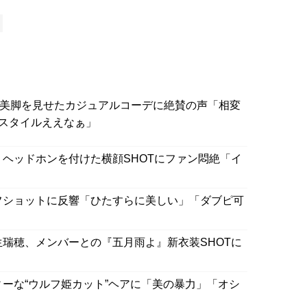
、美脚を見せたカジュアルコーデに絶賛の声「相変
スタイルええなぁ」
、ヘッドホンを付けた横顔SHOTにファン悶絶「イ
フショットに反響「ひたすらに美しい」「ダブピ可
生瑞穂、メンバーとの『五月雨よ』新衣装SHOTに
ィーな“ウルフ姫カット”ヘアに「美の暴力」「オシ