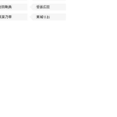
岩田剛典
登坂広臣
原菜乃華
東城りお