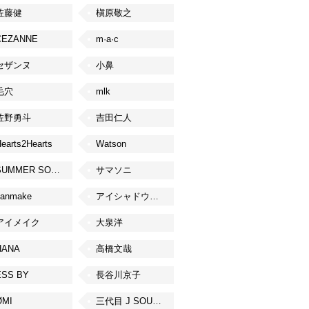
佐藤健
槇原敬之
CEZANNE
m·a·c
セザンヌ
小鼻
毛穴
mlk
佐野勇斗
吉田仁人
earts2Hearts
Watson
SUMMER SONIC
サマソニ
canmake
アイシャドウベース
アイメイク
大泉洋
HANA
高橋文哉
ESS BY
長谷川京子
ØMI
三代目 J SOUL BROTHERS from EXILE TRIBE