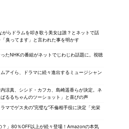
ながらドラムを叩き歌う美女は誰？とネットで話
カ「臭ってます」と言われた事を明かす
ったNHKの番組がネットでじわじわ話題に。視聴
コムアイら、ドラマに続々進出するミュージシャン
竹内涼真、シシド・カフカ、島崎遥香らが決定。ネ
とぱるるちゃんのツーショット」と喜びの声
ラマでゲス夫の”完璧な”不倫相手役に決定「光栄
」80％OFF以上が続々登場！Amazonの本気