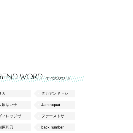
REND WORD
すべての人気ワード
タカ
タカアンドトシ
大原ゆい子
Jamiroquai
ヴィレッジヴァンガード
ファーストサマーウイカ
指原莉乃
back number