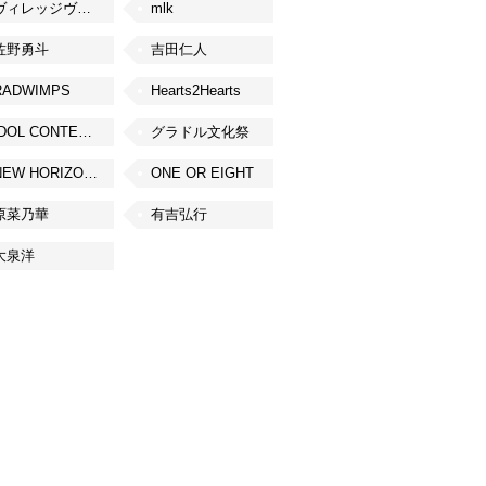
ヴィレッジヴァンガード
mlk
佐野勇斗
吉田仁人
RADWIMPS
Hearts2Hearts
IDOL CONTENT EXPO
グラドル文化祭
NEW HORIZON FEST
ONE OR EIGHT
原菜乃華
有吉弘行
大泉洋