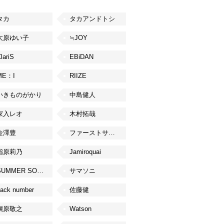
タカ
タカアンドトシ
大原ゆい子
≒JOY
lariS
EBiDAN
ME：I
RIIZE
いきものがかり
中島健人
家入レオ
木村拓哉
金澤豊
ファーストサマーウイカ
指原莉乃
Jamiroquai
SUMMER SONIC
サマソニ
ack number
佐藤健
槇原敬之
Watson