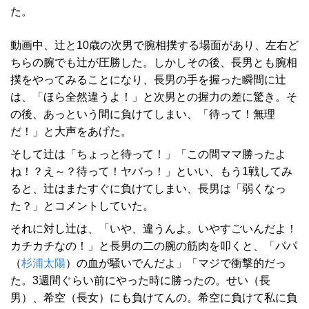
た。
動画中、辻と10歳の次男で腕相撲する場面があり、左右ど
ちらの腕でも辻が圧勝した。しかしその後、長男とも腕相
撲をやってみることになり、長男の手を握った瞬間に辻
は、「ほら全然違うよ！」と次男との握力の差に驚き。そ
の後、あっという間に負けてしまい、「待って！無理
だ！」と大声をあげた。
そして辻は「ちょっと待って！」「この間ママ勝ったよ
ね！？え～？待って！ヤバっ！」といい、もう1戦してみ
ると、辻はまたすぐに負けてしまい、長男は「弱くなっ
た？」とコメントしていた。
それに対し辻は、「いや、違うんよ。いやすごいんだよ！
カチカチなの！」と長男の二の腕の筋肉を叩くと、「パパ
（
杉浦太陽
）の血が騒いでんだよ」「マジで衝撃的だっ
た。3週間ぐらい前にやった時に勝ったの。せい（長
男）、希空（長女）にも負けてんの。希空に負けて私に負