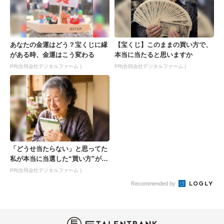
あなたの金運はどう？宝くじに縁
【宝くじ】このままの買い方で、
がある時、金運はこう変わる
本当に当たると思いますか
PR(合同会社デジタルファーム )
PR(合同会社デジタルファーム )
「どうせ当たらない」と思ってた
私が本当に当選した“買い方”がこ
れ
PR(合同会社デジタルファーム )
Recommended by