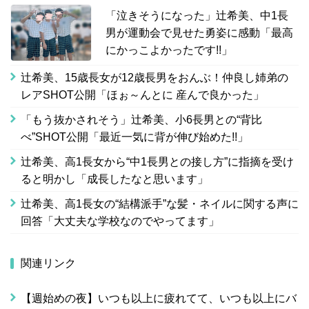
「泣きそうになった」辻希美、中1長
男が運動会で見せた勇姿に感動「最高
にかっこよかったです!!」
辻希美、15歳長女が12歳長男をおんぶ！仲良し姉弟の
レアSHOT公開「ほぉ～んとに 産んで良かった」
「もう抜かされそう」辻希美、小6長男との“背比
べ”SHOT公開「最近一気に背が伸び始めた!!」
辻希美、高1長女から“中1長男との接し方”に指摘を受け
ると明かし「成長したなと思います」
辻希美、高1長女の“結構派手”な髪・ネイルに関する声に
回答「大丈夫な学校なのでやってます」
関連リンク
【週始めの夜】いつも以上に疲れてて、いつも以上にバ