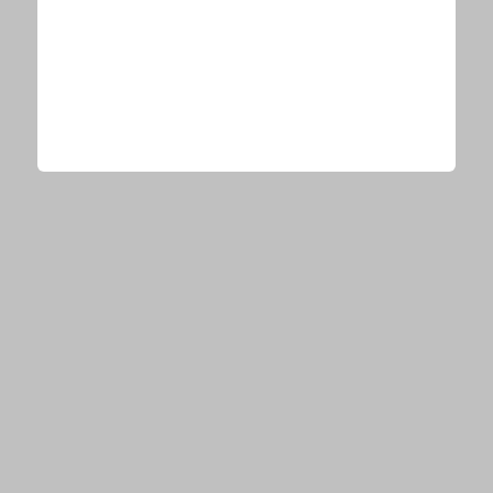
関連リンク
辻希美オフィシャルブログ
今、あなたにオススメ
宝くじ当選者「〇〇をやらずに買うのはもったいない」
PR(合同会社デジタルファーム )