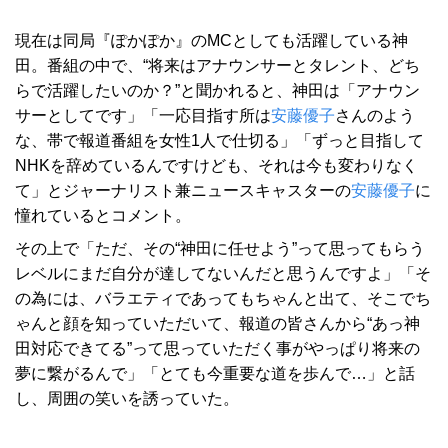
現在は同局『ぽかぽか』のMCとしても活躍している神
田。番組の中で、“将来はアナウンサーとタレント、どち
らで活躍したいのか？”と聞かれると、神田は「アナウン
サーとしてです」「一応目指す所は
安藤優子
さんのよう
な、帯で報道番組を女性1人で仕切る」「ずっと目指して
NHKを辞めているんですけども、それは今も変わりなく
て」とジャーナリスト兼ニュースキャスターの
安藤優子
に
憧れているとコメント。
その上で「ただ、その“神田に任せよう”って思ってもらう
レベルにまだ自分が達してないんだと思うんですよ」「そ
の為には、バラエティであってもちゃんと出て、そこでち
ゃんと顔を知っていただいて、報道の皆さんから“あっ神
田対応できてる”って思っていただく事がやっぱり将来の
夢に繋がるんで」「とても今重要な道を歩んで…」と話
し、周囲の笑いを誘っていた。