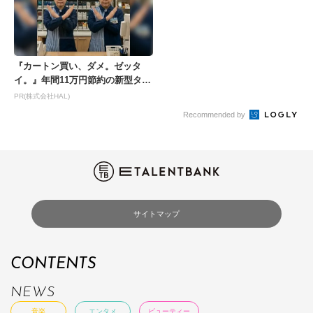
『カートン買い、ダメ。ゼッタ
イ。』年間11万円節約の新型タバ
コが爆売れ
PR(株式会社HAL)
Recommended by
サイトマップ
CONTENTS
NEWS
音楽
エンタメ
ビューティー