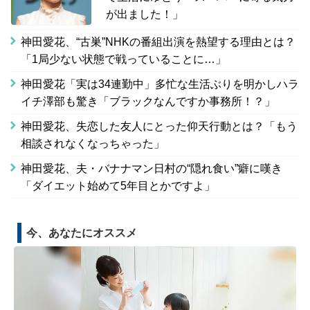
が出ました！」
神田愛花、“古巣”NHKの番組出演を熱望する理由とは？
「1局少ない状態で戦っていることに…」
神田愛花「実は34連勤中」多忙な生活ぶりを明かしハラ
イチ澤部も驚き「ブラックなんですか事務所！？」
神田愛花、失恋した友人にとった仰天行動とは？「もう
相談されなくなっちゃった」
神田愛花、夫・バナナマン日村の“隠れ食い”癖に嘆き
「ダイエット始めて5年目とかですよ」
今、あなたにオススメ