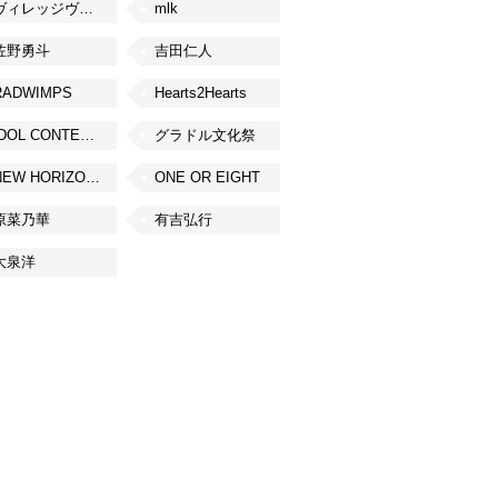
ヴィレッジヴァンガード
mlk
佐野勇斗
吉田仁人
RADWIMPS
Hearts2Hearts
IDOL CONTENT EXPO
グラドル文化祭
NEW HORIZON FEST
ONE OR EIGHT
原菜乃華
有吉弘行
大泉洋