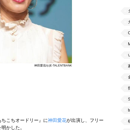
C
神田愛花/(c)E-TALENTBANK
b
あちこちオードリー』に
神田愛花
が出演し、フリー
を明かした。