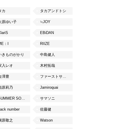
タカ
タカアンドトシ
大原ゆい子
≒JOY
lariS
EBiDAN
ME：I
RIIZE
いきものがかり
中島健人
家入レオ
木村拓哉
金澤豊
ファーストサマーウイカ
指原莉乃
Jamiroquai
SUMMER SONIC
サマソニ
ack number
佐藤健
槇原敬之
Watson