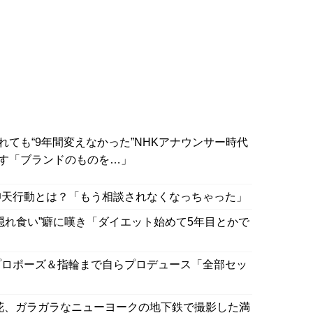
れても“9年間変えなかった”NHKアナウンサー時代
す「ブランドのものを…」
仰天行動とは？「もう相談されなくなっちゃった」
隠れ食い”癖に嘆き「ダイエット始めて5年目とかで
プロポーズ＆指輪まで自らプロデュース「全部セッ
花、ガラガラなニューヨークの地下鉄で撮影した満