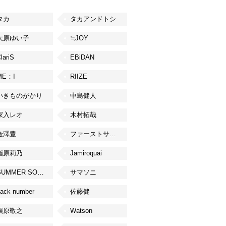
タカ
タカアンドトシ
大原ゆい子
≒JOY
lariS
EBiDAN
ME：I
RIIZE
いきものがかり
中島健人
家入レオ
木村拓哉
金澤豊
ファーストサマーウイカ
指原莉乃
Jamiroquai
SUMMER SONIC
サマソニ
ack number
佐藤健
槇原敬之
Watson