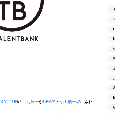
C
b
、
KAT-TUN
の
中丸雄一
が
NEWS
・
小山慶一郎
に素朴