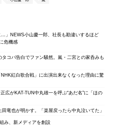
…」NEWS小山慶一郎、社長も勘違いするほど
”に危機感
也とのタコパ告白でファン騒然。嵐・二宮との家呑みも
「NHK紅白歌合戦」に出演出来なくなった理由に驚
広がKAT-TUN中丸雄一を呼ぶ“あだ名”に「ほの
」を上田竜也が明かす。「楽屋戻ったら中丸泣いてた」
グを組み、新メディアを創設