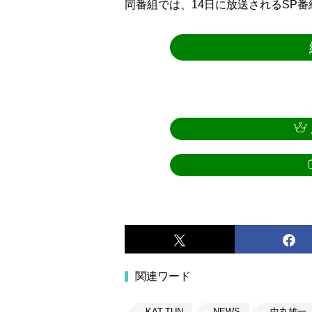
同番組では、14日に放送されるSP番
関連ワード
KAT-TUN
NEWS
中丸雄一