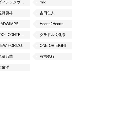
ヴィレッジヴァンガード
mlk
佐野勇斗
吉田仁人
RADWIMPS
Hearts2Hearts
IDOL CONTENT EXPO
グラドル文化祭
NEW HORIZON FEST
ONE OR EIGHT
原菜乃華
有吉弘行
大泉洋