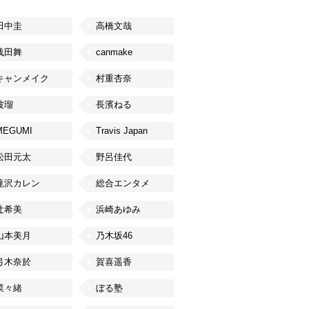
田中圭
高橋文哉
浅田舞
canmake
キャンメイク
村重杏奈
波瑠
長濱ねる
MEGUMI
Travis Japan
松田元太
野呂佳代
滝沢カレン
総合エンタメ
辻希美
浜崎あゆみ
山本美月
乃木坂46
弓木奈於
賀喜遥香
菜々緒
ぼる塾