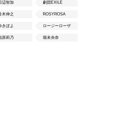
田辺智加
劇団EXILE
鈴木伸之
ROSYROSA
ゆきぽよ
ロージーローザ
指原莉乃
堀未央奈