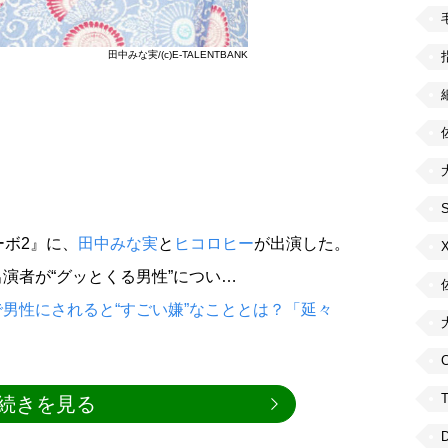
田中みな実/(c)E-TALENTBANK
ーボ2』に、
田中みな実
と
ヒコロヒー
が出演した。
演者が“グッとくる男性”につい…
男性にされると“すごい嫌”なこととは？「延々
C
続きを見る