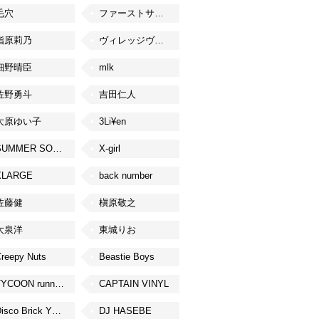
毛穴
ファーストサマーウイカ
指原莉乃
ヴィレッジヴァンガード
細野晴臣
mlk
佐野勇斗
吉田仁人
大原ゆい子
3Li¥en
SUMMER SONIC
X-girl
XLARGE
back number
佐藤健
槇原敬之
大泉洋
東城りお
reepy Nuts
Beastie Boys
TYCOON running
CAPTAIN VINYL
Disco Brick YOKOHAMA
DJ HASEBE