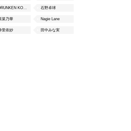
DRUNKEN KONG
石野卓球
原菜乃華
Nagie Lane
仲里依紗
田中みな実