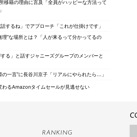
所移籍の理由に言及「全員がハッピーな方法って
」
電話するね」でアプローチ「これが仕掛けです」
無理”な場所とは？「人が来るって分かってるの
がする」と話すジャニーズグループのメンバーと
際の一言”に長谷川京子「リアルにやられたら…」
わるAmazonタイムセールが見逃せない
C
RANKING