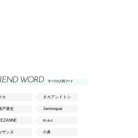
REND WORD
すべての人気ワード
タカ
タカアンドトシ
瀬戸康史
Jamiroquai
CEZANNE
m·a·c
セザンヌ
小鼻