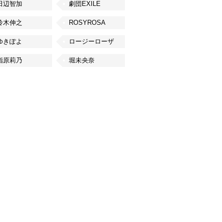
田辺智加
劇団EXILE
鈴木伸之
ROSYROSA
ゆきぽよ
ロージーローザ
指原莉乃
堀未央奈