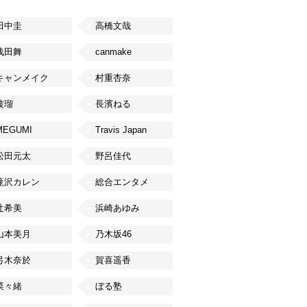
田中圭
高橋文哉
浅田舞
canmake
キャンメイク
村重杏奈
波瑠
長濱ねる
MEGUMI
Travis Japan
松田元太
野呂佳代
滝沢カレン
総合エンタメ
辻希美
浜崎あゆみ
山本美月
乃木坂46
弓木奈於
賀喜遥香
菜々緒
ぼる塾