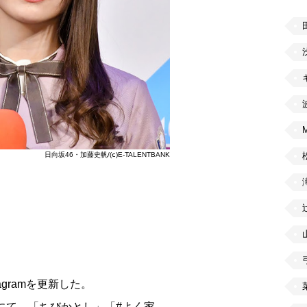
日向坂46・加藤史帆/(ⅽ)E-TALENTBANK
tagramを更新した。
ントにて、「ちびかとし」「#よく家…