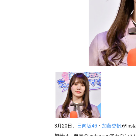
3月20日、
日向坂46
・
加藤史帆
がIns
加藤は、自身のInstagramアカウ