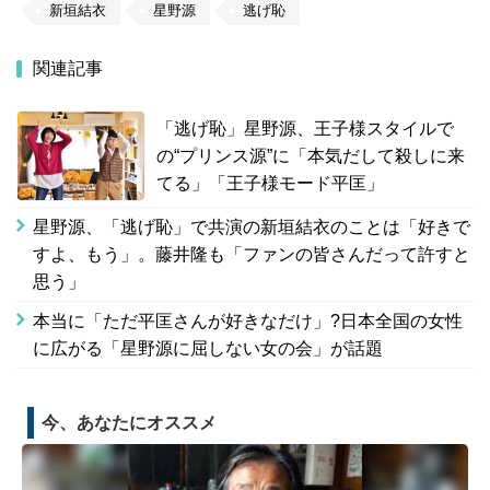
新垣結衣
星野源
逃げ恥
関連記事
「逃げ恥」星野源、王子様スタイルで
の“プリンス源”に「本気だして殺しに来
てる」「王子様モード平匡」
星野源、「逃げ恥」で共演の新垣結衣のことは「好きで
すよ、もう」。藤井隆も「ファンの皆さんだって許すと
思う」
本当に「ただ平匡さんが好きなだけ」?日本全国の女性
に広がる「星野源に屈しない女の会」が話題
今、あなたにオススメ