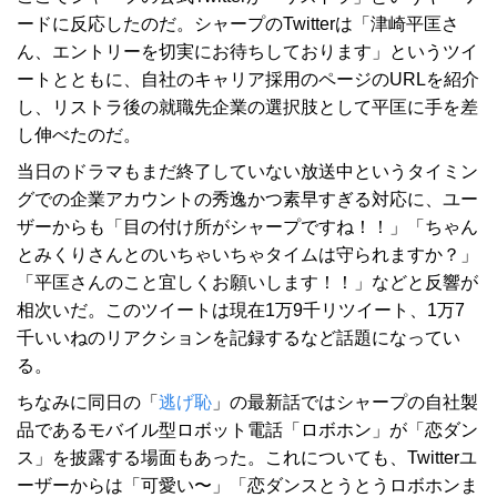
ードに反応したのだ。シャープのTwitterは「津崎平匡さ
ん、エントリーを切実にお待ちしております」というツイ
ートとともに、自社のキャリア採用のページのURLを紹介
し、リストラ後の就職先企業の選択肢として平匡に手を差
し伸べたのだ。
当日のドラマもまだ終了していない放送中というタイミン
グでの企業アカウントの秀逸かつ素早すぎる対応に、ユー
ザーからも「目の付け所がシャープですね！！」「ちゃん
とみくりさんとのいちゃいちゃタイムは守られますか？」
「平匡さんのこと宜しくお願いします！！」などと反響が
相次いだ。このツイートは現在1万9千リツイート、1万7
千いいねのリアクションを記録するなど話題になってい
る。
ちなみに同日の「
逃げ恥
」の最新話ではシャープの自社製
品であるモバイル型ロボット電話「ロボホン」が「恋ダン
ス」を披露する場面もあった。これについても、Twitterユ
ーザーからは「可愛い〜」「恋ダンスとうとうロボホンま