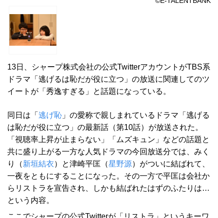
©E-TALENTBANK
13日、シャープ株式会社の公式TwitterアカウントがTBS系
ドラマ「逃げるは恥だが役に立つ」の放送に関連してのツ
イートが「秀逸すぎる」と話題になっている。
同日は「
逃げ恥
」の愛称で親しまれているドラマ「逃げる
は恥だが役に立つ」の最新話（第10話）が放送された。
「視聴率上昇が止まらない」「ムズキュン」などの話題と
共に盛り上がる一方な人気ドラマの今回放送分では、みく
り（
新垣結衣
）と津崎平匡（
星野源
）がついに結ばれて、
一夜をともにすることになった。その一方で平匡は会社か
らリストラを宣告され、しかも結ばれたはずのふたりは…
という内容。
ここでシャープの公式Twitterが「リストラ」というキーワ