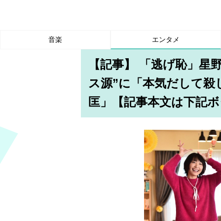
音楽
エンタメ
【記事】 「逃げ恥」星
ス源”に「本気だして殺
匡」【記事本文は下記ボ