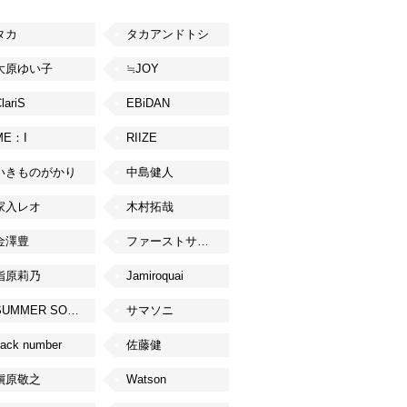
タカ
タカアンドトシ
大原ゆい子
≒JOY
lariS
EBiDAN
ME：I
RIIZE
いきものがかり
中島健人
家入レオ
木村拓哉
金澤豊
ファーストサマーウイカ
指原莉乃
Jamiroquai
SUMMER SONIC
サマソニ
ack number
佐藤健
槇原敬之
Watson