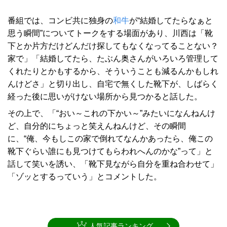
番組では、コンビ共に独身の
和牛
が“結婚してたらなぁと
思う瞬間”についてトークをする場面があり、川西は「靴
下とか片方だけどんだけ探してもなくなってることない？
家で」「結婚してたら、たぶん奥さんがいろいろ管理して
くれたりとかもするから、そういうことも減るんかもしれ
んけどさ」と切り出し、自宅で無くした靴下が、しばらく
経った後に思いがけない場所から見つかると話した。
その上で、「“おい～これの下かい～”みたいになんねんけ
ど、自分的にちょっと笑えんねんけど、その瞬間
に、“俺、今もしこの家で倒れてなんかあったら、俺この
靴下ぐらい誰にも見つけてもらわれへんのかな”って」と
話して笑いを誘い、「靴下見ながら自分を重ね合わせて」
「ゾッとするっていう」とコメントした。
人気記事ランキング