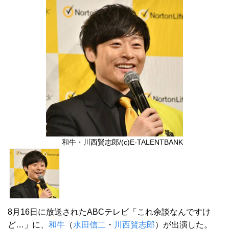
和牛・川西賢志郎/(c)E-TALENTBANK
8月16日に放送されたABCテレビ「これ余談なんですけ
ど…」に、
和牛
（
水田信二
・
川西賢志郎
）が出演した。