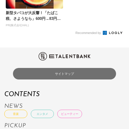
新型タバコが大反響！「たばこ
税、さようなら」600円→83円の
新型が爆売れ
PR(株式会社HAL)
Recommended by
サイトマップ
CONTENTS
NEWS
音楽
エンタメ
ビューティー
PICKUP