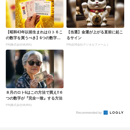
【昭和43年以前生まれはロト６こ
【当選】金運が上がる直前に起こ
の数字を買うべき】6つの数字が
るサイン
「完全一致」する方...
PR(株式会社MURA)
PR(合同会社デジタルファーム )
８月のロト6はこの方法で買え!!６
つの数字が『完全一致』する方法
PR(株式会社MURA)
Recommended by