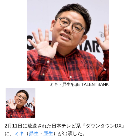
ミキ・昴生/(c)E-TALENTBANK
2月11日に放送された日本テレビ系『ダウンタウンDX』
に、
ミキ
（
昴生
・
亜生
）が出演した。