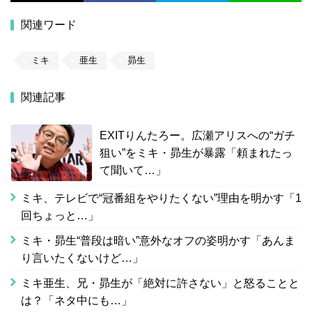
関連ワード
ミキ
亜生
昴生
関連記事
EXITりんたろー。広瀬アリスへの“ガチ
狙い”をミキ・昴生が暴露「頼まれたっ
て聞いて…」
ミキ、テレビで“冠番組をやりたくない”理由を明かす「1
回ちょっと…」
ミキ・昴生“普段は暗い”意外なオフの姿明かす「あんま
り言いたくないけど…」
ミキ亜生、兄・昴生が「絶対に許さない」と怒ることと
は？「ネタ中にも…」