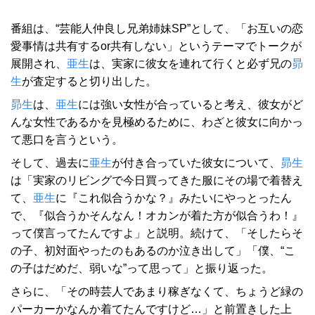
番組は、“芸能人仲良し兄弟姉妹SP”として、「お互いの恋
愛事情は共有するor共有しない」というテーマでトークが
展開され、
亜生
は、実家に彼女を連れて行くと必ず兄の
昴
生
が査定すると切り出した。
昴生
は、
亜生
には強い女性が合っていると考え、彼女がど
んな女性であるかを見極めるために、わざと彼女に向かっ
て悪口を言うという。
そして、過去に
亜生
が付き合っていた彼女について、
昴生
は「実家のリビングで今日買ってきた服にその場で着替え
て、
亜生
に『これ似合うかな？』みたいにやっとったん
で、『似合うかそんなん！オカンが着た方が似合うわ！』
って僕言ってたんですよ」と説明。続けて、「そしたらそ
の子、初対面やったのもあるのか泣き出して」「僕、“こ
の子はだめだ、弱いな”って思って」と振り返った。
さらに、「その時芸人であまり稼ぎなくて、ちょうど緑の
パーカーかなんか着てたんですけど…」と前置きした上