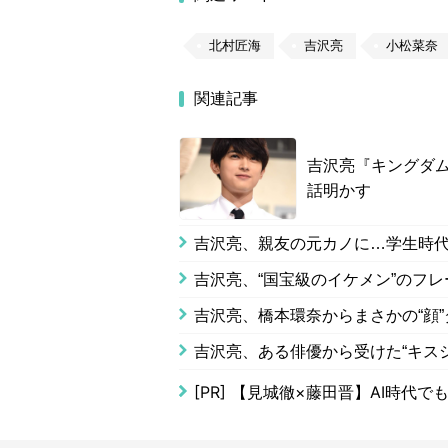
北村匠海
吉沢亮
小松菜奈
関連記事
吉沢亮『キングダ
話明かす
吉沢亮、親友の元カノに…学生時
吉沢亮、“国宝級のイケメン”のフ
吉沢亮、橋本環奈からまさかの“顔
吉沢亮、ある俳優から受けた“キス
[PR]
【見城徹×藤田晋】AI時代で