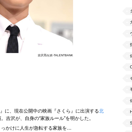
吉沢亮/(c)E-TALENTBANK
P！』に、現在公開中の映画『さくら』に出演する
北
H
演。吉沢が、自身の“家族ルール”を明かした。
きっかけに人生が急転する家族を…