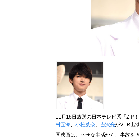
11月16日放送の日本テレビ系『ZI
村匠海
、
小松菜奈
、
吉沢亮
がVTR出
同映画は、幸せな生活から、事故を