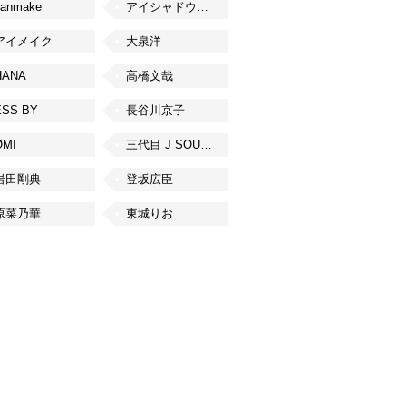
canmake
アイシャドウベース
アイメイク
大泉洋
HANA
高橋文哉
ESS BY
長谷川京子
ØMI
三代目 J SOUL BROTHERS from EXILE TRIBE
岩田剛典
登坂広臣
原菜乃華
東城りお