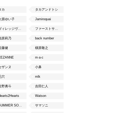
タカ
タカアンドトシ
大原ゆい子
Jamiroquai
ヴィレッジヴァンガード
ファーストサマーウイカ
指原莉乃
back number
佐藤健
槇原敬之
CEZANNE
m·a·c
セザンヌ
小鼻
毛穴
mlk
佐野勇斗
吉田仁人
earts2Hearts
Watson
SUMMER SONIC
サマソニ