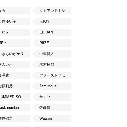
タカ
タカアンドトシ
大原ゆい子
≒JOY
lariS
EBiDAN
ME：I
RIIZE
いきものがかり
中島健人
家入レオ
木村拓哉
金澤豊
ファーストサマーウイカ
指原莉乃
Jamiroquai
SUMMER SONIC
サマソニ
ack number
佐藤健
槇原敬之
Watson