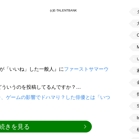
(c)E-TALENTBANK
C
人が「いいね」した一般人』に
ファーストサマーウ
どういうのを投稿してるんですか？…
カ、ゲームの影響でドハマり？した俳優とは「いつ
b
続きを見る