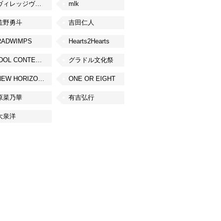
ヴィレッジヴァンガード
mlk
佐野勇斗
吉田仁人
RADWIMPS
Hearts2Hearts
IDOL CONTENT EXPO
グラドル文化祭
NEW HORIZON FEST
ONE OR EIGHT
原菜乃華
有吉弘行
大泉洋